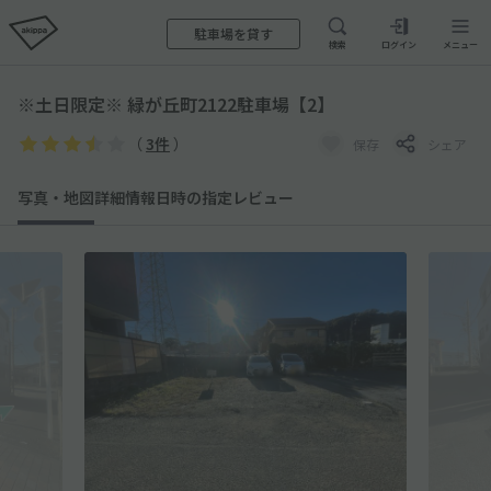
駐車場を貸す
検索
ログイン
メニュー
※土日限定※ 緑が丘町2122駐車場【2】
（
3件
）
保存
シェア
写真・地図
詳細情報
日時の指定
レビュー