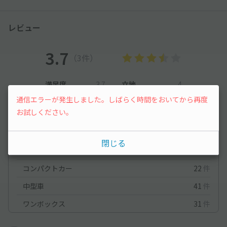
レビュー
3.7
（3件）
満足度
3.7
立地
4
停めやすさ
3
駐車料金
2.7
通信エラーが発生しました。しばらく時間をおいてから再度
お試しください。
車種ごとの利用実績
オートバイ
0
件
閉じる
軽自動車
31
件
コンパクトカー
22
件
中型車
41
件
ワンボックス
31
件