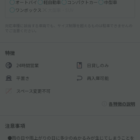
オートバイ
軽自動車
コンパクトカー
中型車
ワンボックス
大型車・SUV
対応車種に該当する車両でも、サイズ制限を超えるものは駐車できませんの
でご注意ください。
特徴
24時間営業
日貸しのみ
平置き
再入庫可能
スペース変更不可
各特徴の説明
注意事項
●雨の日や雨上がりの日に多少のぬかるみが生じてしまうことを