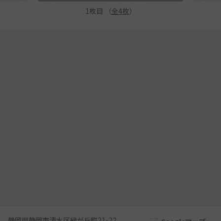
1
枚目 （
全
4
枚
）
静岡県静岡市清水区緑が丘町21-22