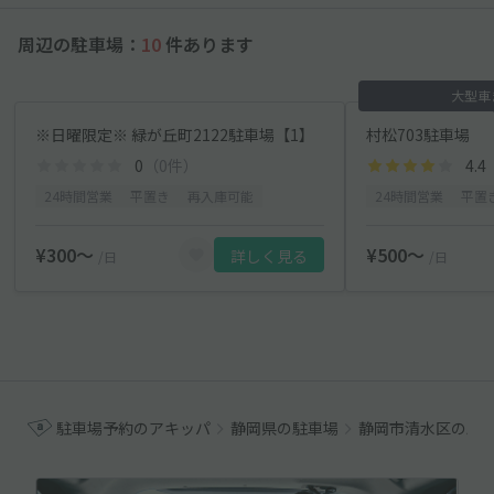
周辺の駐車場：
10
件あります
大型車
※日曜限定※ 緑が丘町2122駐車場【1】
村松703駐車場
0
（0件）
4.4
24時間営業
平置き
再入庫可能
24時間営業
平置
¥300〜
¥500〜
詳しく見る
/日
/日
駐車場予約のアキッパ
静岡県の駐車場
静岡市清水区の駐