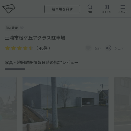
駐車場を貸す
検索
ログイン
メニュー
個人管理
土浦市桜ケ丘アクラス駐車場
（
46件
）
保存
シェア
写真・地図
詳細情報
日時の指定
レビュー