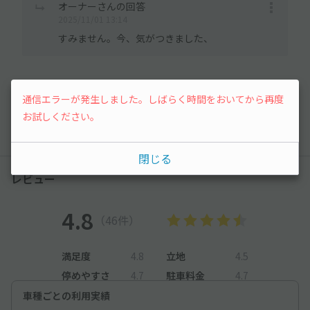
オーナーさんの回答
2025/11/01 13:14
すみません。今、気がつきました、
通信エラーが発生しました。しばらく時間をおいてから再度
もっと見る
お試しください。
閉じる
レビュー
4.8
（46件）
満足度
4.8
立地
4.5
停めやすさ
4.7
駐車料金
4.7
車種ごとの利用実績