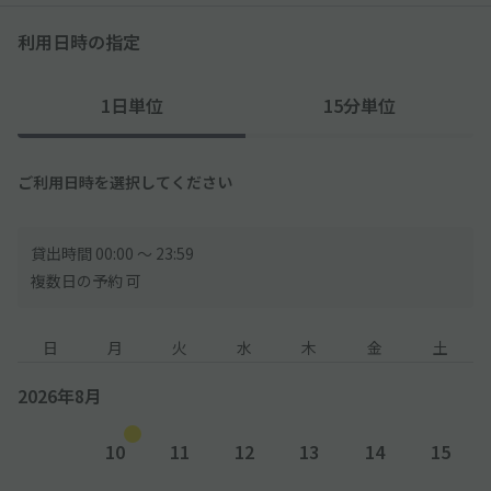
─────────────
利用日時の指定
◇大変申し訳ありませんが、駐車スペースには「車止め」「白
線」がありませんので、「パイロン」を目印にして駐車してくだ
1日単位
15分単位
さい。
◇土浦日大へは正門まで徒歩１０分程度の位置にあります。
ご利用日時を選択してください
◇通学する小さい子供の多い住宅街にあるので、周辺の住民・対
向車・騒音などにはご注意ください。
貸出時間 00:00 〜 23:59
複数日の予約 可
日
月
火
水
木
金
土
2026年8月
10
11
12
13
14
15