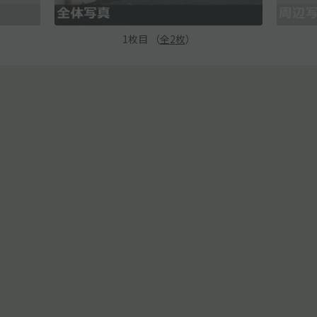
1
枚目 （
全
2
枚
）