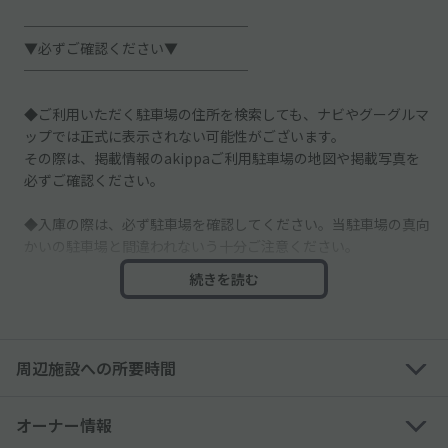
────────────────
▼必ずご確認ください▼
────────────────
◆ご利用いただく駐車場の住所を検索しても、ナビやグーグルマ
ップでは正式に表示されない可能性がございます。
その際は、掲載情報のakippaご利用駐車場の地図や掲載写真を
必ずご確認ください。
◆入庫の際は、必ず駐車場を確認してください。当駐車場の真向
かいの駐車場と間違われないう十分ご注意ください。
続きを読む
────────────────
◆道路沿いに面した駐車場ですので、入出庫の際は通行人等に十
分お気をつけてください。
周辺施設への所要時間
◆他の空スペースは別契約者様のスペースとなりますので、必ず
予約したスペースに駐車してください。
オーナー情報