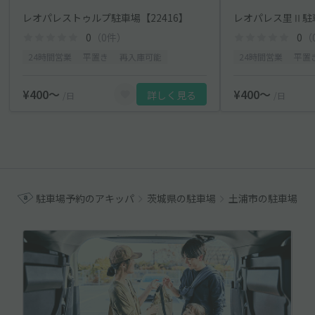
レオパレストゥルプ駐車場【22416】
レオパレス里Ⅱ駐車
0
（0件）
0
（
24時間営業
平置き
再入庫可能
24時間営業
平置
¥400〜
¥400〜
詳しく見る
/日
/日
駐車場予約のアキッパ
茨城県の駐車場
土浦市の駐車場