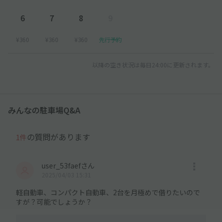
6
7
8
9
¥360
¥360
¥360
先行予約
以降の空き状況は毎日24:00に更新されます。
みんなの駐車場Q&A
の質問があります
1件
user_53faefさん
2025/04/03 15:31
軽自動車、コンパクト自動車、2台を月極めで借りたいので
すが？可能でしょうか？