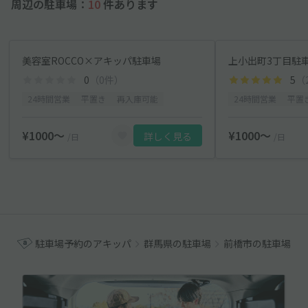
周辺の駐車場：
10
件あります
美容室ROCCO×アキッパ駐車場
上小出町3丁目駐
0
（0件）
5
（
24時間営業
平置き
再入庫可能
24時間営業
平置
¥1000〜
¥1000〜
詳しく見る
/日
/日
駐車場予約のアキッパ
群馬県の駐車場
前橋市の駐車場