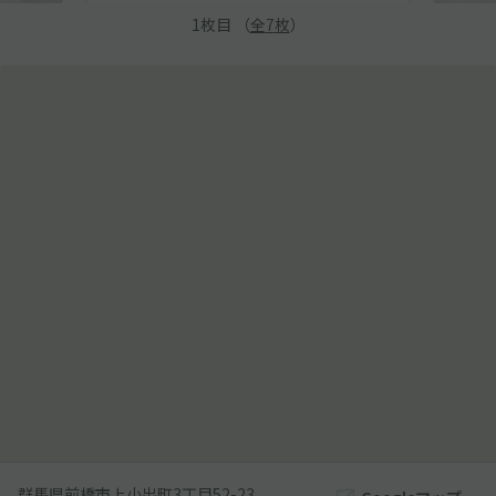
1
枚目 （
全
7
枚
）
群馬県前橋市上小出町3丁目52-23