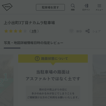
駐車場を貸す
検索
ログイン
メニュー
上小出町3丁目ナカムラ駐車場
（
3件
）
保存
シェア
写真・地図
詳細情報
日時の指定
レビュー