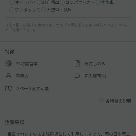
オートバイ
軽自動車
コンパクトカー
中型車
ワンボックス
大型車・SUV
対応車種に該当する車両でも、サイズ制限を超えるものは駐車できませんの
でご注意ください。
特徴
24時間営業
日貸しのみ
平置き
再入庫可能
スペース変更可能
各特徴の説明
注意事項
●空き地をそのまま駐車場として利用しますので、雨の日や雨上