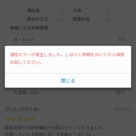
満足度
4
立地
4
停めやすさ
3.3
駐車料金
4
車種ごとの利用実績
オートバイ
0
件
軽自動車
32
件
通信エラーが発生しました。しばらく時間をおいてから再度
コンパクトカー
23
件
お試しください。
中型車
24
件
閉じる
ワンボックス
21
件
大型車・SUV
32
件
コンパクトカー
2024/7/3
敷島球場での野球観戦で利用させていただきました。
想像していたよ球場に近く大変助かりました。