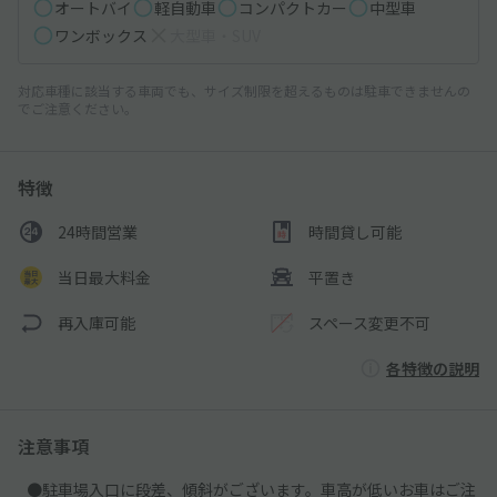
オートバイ
軽自動車
コンパクトカー
中型車
ワンボックス
大型車・SUV
対応車種に該当する車両でも、サイズ制限を超えるものは駐車できませんの
でご注意ください。
特徴
24時間営業
時間貸し可能
当日最大料金
平置き
再入庫可能
スペース変更不可
各特徴の説明
注意事項
●駐車場入口に段差、傾斜がございます。車高が低いお車はご注