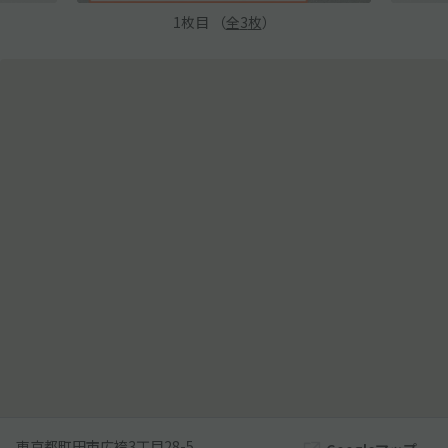
1
枚目 （
全
3
枚
）
東京都町田市広袴3丁目28-5