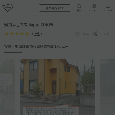
駐車場を貸す
検索
ログイン
メニュー
剱持邸_広袴akippa駐車場
（
7件
）
保存
シェア
写真・地図
詳細情報
日時の指定
レビュー