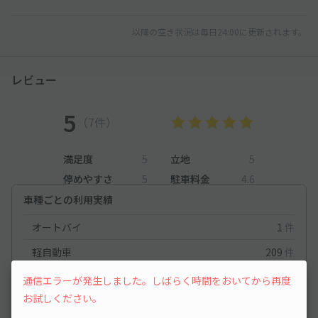
以降の空き状況は毎日24:00に更新されます。
レビュー
5
（7件）
満足度
5
立地
5
停めやすさ
5
駐車料金
4.6
車種ごとの利用実績
オートバイ
1
件
軽自動車
209
件
コンパクトカー
38
件
通信エラーが発生しました。しばらく時間をおいてから再度
お試しください。
中型車
142
件