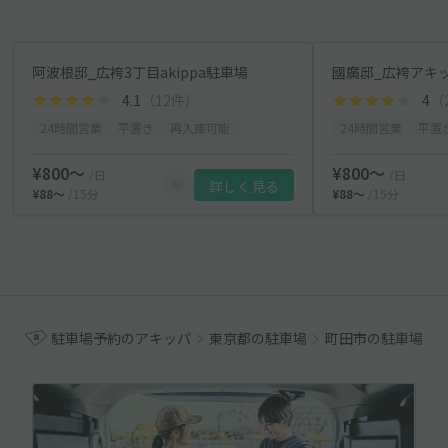
阿波根邸_広袴3丁目akippa駐車場
國廣邸_広袴アキ
4.1
（12件）
4
（
24時間営業
平置き
再入庫可能
24時間営業
平置
¥800〜
¥800〜
/日
/日
詳しく見る
¥88〜
/15分
¥88〜
/15分
駐車場予約のアキッパ
東京都の駐車場
町田市の駐車場