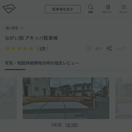
駐車場を貸す
検索
ログイン
メニュー
個人管理
ながい邸 アキッパ駐車場
（
1件
）
保存
シェア
写真・地図
詳細情報
日時の指定
レビュー
1
枚目 （
全
3
枚
）