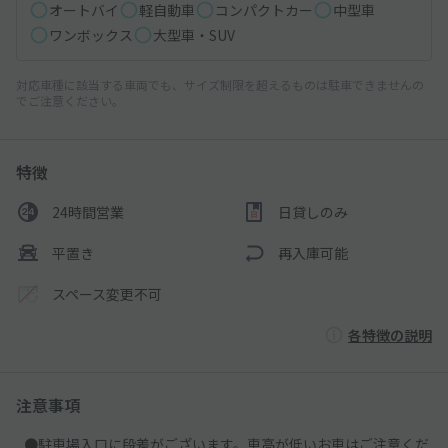
オートバイ
軽自動車
コンパクトカー
中型車
ワンボックス
大型車・SUV
対応車種に該当する車両でも、サイズ制限を超えるものは駐車できませんの
でご注意ください。
特徴
24時間営業
日貸しのみ
平置き
再入庫可能
スペース変更不可
各特徴の説明
注意事項
●駐車場入口に段差がございます。車高が低いお車はご注意くだ