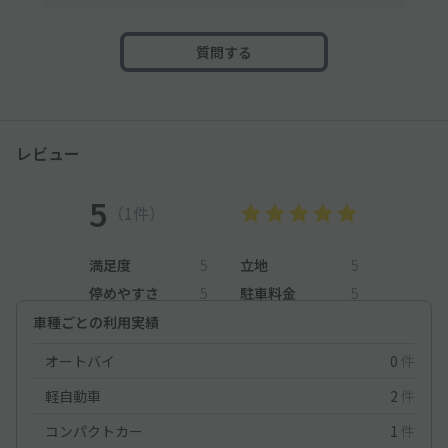
質問する
レビュー
5
（1件）
満足度
5
立地
5
停めやすさ
5
駐車料金
5
車種ごとの利用実績
オートバイ
0
件
軽自動車
2
件
コンパクトカー
1
件