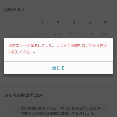
2026年9月
1
2
3
4
5
¥500
¥500
¥500
¥500
¥500
通信エラーが発生しました。しばらく時間をおいてから再度
6
7
8
お試しください。
¥500
¥500
先行予約
閉じる
以降の空き状況は毎日24:00に更新されます。
みんなの駐車場Q&A
まだ質問がありません。なにかわからないことや
不安な点があれば気軽に質問してみましょう。