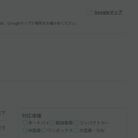
Googleマップ
、Googleマップで場所をお確かめください。
以下
対応車種
オートバイ
軽自動車
コンパクトカー
以下
中型車
ワンボックス
大型車・SUV