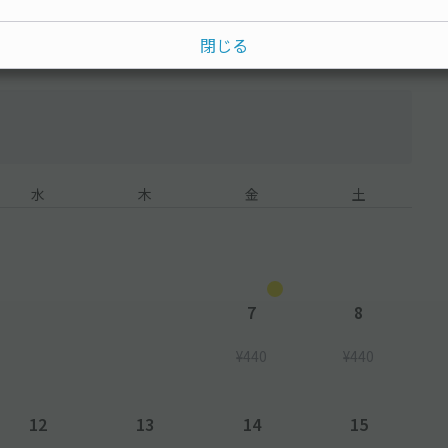
閉じる
水
木
金
土
7
8
¥440
¥440
12
13
14
15