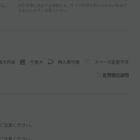
なし
対応車種に該当する車両でも、サイズ制限を超えるものは駐車で
きませんのでご注意ください。
最大料金
平置き
再入庫可能
スペース変更不可
各特徴の説明
ご注意ください。
ご注意ください。