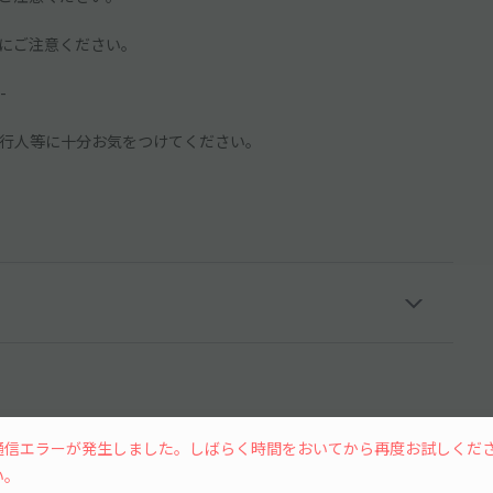
にご注意ください。
-
行人等に十分お気をつけてください。
通信エラーが発生しました。しばらく時間をおいてから再度お試しくだ
い。
15分単位