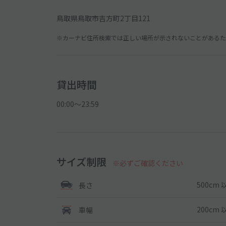
鳥取県鳥取市吉方町2丁目121
※カーナビ住所検索では正しい場所が示されないことがあるため
貸出時間
00:00〜23:59
サイズ制限
※必ずご確認ください
500cm 
長さ
200cm 
車幅