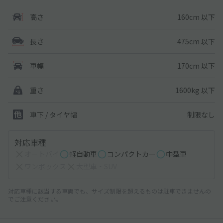
160cm 以下
高さ
475cm 以下
長さ
170cm 以下
車幅
1600kg 以下
重さ
制限なし
車下 / タイヤ幅
対応車種
オートバイ
軽自動車
コンパクトカー
中型車
ワンボックス
大型車・SUV
対応車種に該当する車両でも、サイズ制限を超えるものは駐車できませんの
でご注意ください。