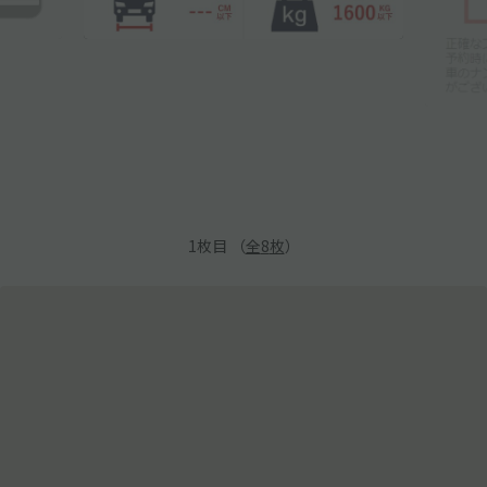
1
枚目 （
全
8
枚
）