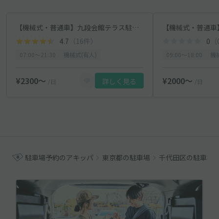
【機械式・普通車】九段会館テラス駐車場【月〜土 7:00〜21:30】
4.7
（16件）
0
（
07:00〜21:30
機械式(有人)
09:00〜18:00
機
¥2300〜
¥2000〜
詳しく見る
/日
/日
駐車場予約のアキッパ
東京都の駐車場
千代田区の駐車場