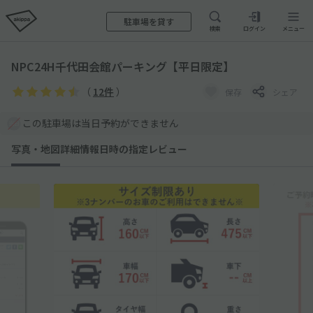
駐車場を貸す
検索
ログイン
メニュー
NPC24H千代田会館パーキング【平日限定】
（
12件
）
保存
シェア
この駐車場は当日予約ができません
写真・地図
詳細情報
日時の指定
レビュー