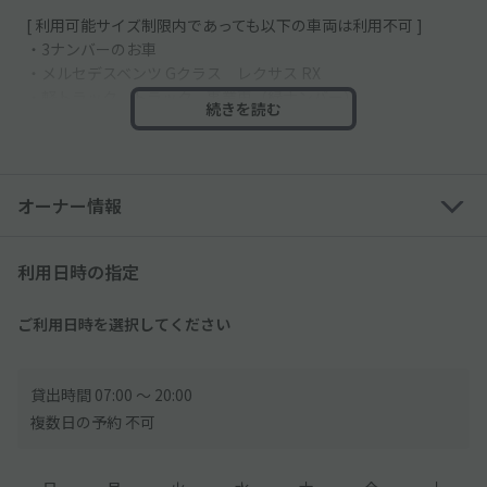
[ 利用可能サイズ制限内であっても以下の車両は利用不可 ]
・3ナンバーのお車
・メルセデスベンツ Gクラス レクサス RX
・軽トラック、トラック、事業車（緑ナンバー）
続きを読む
・キャリア付きの車両 ※装着物全般：（スペアタイア用ケー
ス/ラック・ベースキャリア・ハシゴ含む）
・故障している車両
・ミラーの格納ができない車両
オーナー情報
・社外製ホイール（一部お断りする場合がございます）
・荷台がついているお車（ハイラックスやダッドサン、プロシー
ドなど）
利用日時の指定
※車両にアンテナ等がついている場合、アンテナ等を収納して
も、スペースの高さ制限を超える場合は利用できません。
ご利用日時を選択してください
※外国車やスポーツカーなど、タイヤ幅が広い車は利用できない
可能性あり。
──────
貸出時間 07:00 〜 20:00
複数日の予約 不可
【ご利用時間について】
●平日（月〜金のみ）7:00～20:00までに入出庫してください。2
0:00～翌朝7:00は入出庫できません。