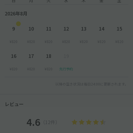
日
月
火
水
木
金
土
※土日祝は終日入出庫不可となりますのでご注意ください。
2026年8月
●予約時間を超えてご利用された場合、現地料金に従い、現地に
て超過料金をお支払いください。
9
10
11
12
13
14
15
──────
¥820
¥820
¥820
¥820
¥820
¥820
¥820
【入庫方法について】
●到着後、現地スタッフへakippaで予約している旨を伝え、予
16
17
18
19
約完了メール または 予約確認ページをご提示ください。申請な
き場合、現地にて別途お支払が発生します。
¥820
¥820
¥820
先行予約
以降の空き状況は毎日24:00に更新されます。
レビュー
4.6
（12件）