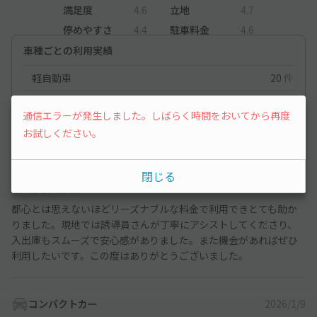
満足度
4.6
立地
4.7
停めやすさ
4.4
駐車料金
4.6
車種ごとの利用実績
軽自動車
20
件
コンパクトカー
894
件
通信エラーが発生しました。しばらく時間をおいてから再度
中型車
174
件
お試しください。
コンパクトカー
2026/2/13
閉じる
都心とは思えないほどリーズナブルな料金で利用できとても助か
りました。現地では誘導員さんが丁寧にアシストしてくださり、
入出庫もスムーズで安心感がありました。また機会があればぜひ
利用したいです。この度はありがとうございました。
コンパクトカー
2026/1/9