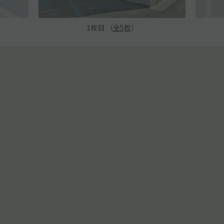
1
枚目 （
全
5
枚
）