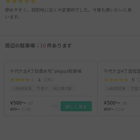
停めやすく、目的地に近く大変便利でした。今後も使いたいと思
います。
周辺の駐車場：
10
件あります
千代ケ丘4丁目高木宅"akippa駐車場
千代ケ丘4丁目宮田宅
4
（1件）
5
（
24時間営業
平置き
再入庫可能
24時間営業
平置
¥500〜
¥500〜
/日
/日
詳しく見る
¥50〜
/15分
¥50〜
/15分