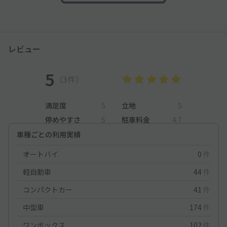
レビュー
5
（3件）
満足度
5
立地
5
停めやすさ
5
駐車料金
4.7
車種ごとの利用実績
オートバイ
0
件
軽自動車
44
件
コンパクトカー
41
件
中型車
174
件
ワンボックス
102
件