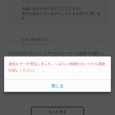
2025/07/16 12:31
お問い合わせありがとうございます。
条件を満たしているのでしたら大丈夫だと思いま
す。
user_83af87さん
2025/05/05 00:03
TOYOTAのアルファードやベルファイヤーは駐車不可能でし
ょうか？
通信エラーが発生しました。しばらく時間をおいてから再度
お試しください。
オーナーさんの回答
2025/05/05 07:36
大丈夫です。
閉じる
アルファードをとめた事があります。
もっと見る