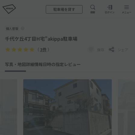
駐車場を貸す
検索
ログイン
メニュー
個人管理
千代ケ丘4丁目H宅"akippa駐車場
（
3件
）
保存
シェア
写真・地図
詳細情報
日時の指定
レビュー