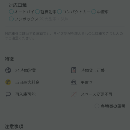
対応車種
オートバイ
軽自動車
コンパクトカー
中型車
ワンボックス
大型車・SUV
対応車種に該当する車両でも、サイズ制限を超えるものは駐車できませんの
でご注意ください。
特徴
24時間営業
時間貸し可能
当日最大料金
平置き
再入庫可能
スペース変更不可
各特徴の説明
注意事項