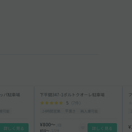
キッパ駐車場
下平間347-1ポルトクオーレ駐車場
5
（7件）
庫可能
24時間営業
平置き
再入庫可能
¥800〜
/日
¥
詳しく見る
詳しく見る
¥50〜
/15分