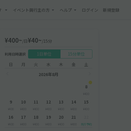
す
イベント興行主の方
ヘルプ
ログイン
新規登録
¥400~
¥40~
/日
/15分
1日単位
15分単位
利用日時選択
日
月
火
水
木
金
土
2026年8月
8
¥400
9
10
11
12
13
14
15
¥400
¥400
¥400
¥400
¥400
¥400
¥400
16
17
18
19
20
21
22
¥400
¥400
¥400
¥400
¥400
¥400
先行予約