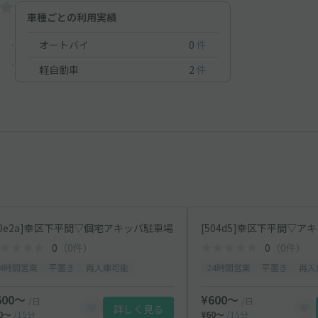
車種ごとの利用実績
-
オートバイ
0
件
-
軽自動車
2
件
20e2a]幸区下平間▽個宅アキッパ駐車場
[504d5]幸区下平間▽ア
0
（0件）
0
（0件）
24時間営業
平置き
再入庫可能
24時間営業
平置き
再入
600〜
¥600〜
/日
/日
詳しく見る
60〜
/15分
¥60〜
/15分