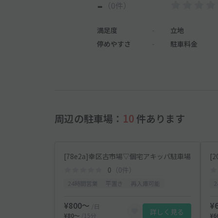
-
（0件）
満足度
-
立地
停めやすさ
-
駐車料金
周辺の駐車場：
10
件あります
[78e2a]幸区古市場▽個宅アキッパ駐車場
[
0
（0件）
24時間営業
平置き
再入庫可能
¥800〜
¥
/日
詳しく見る
¥80〜
/15分
¥