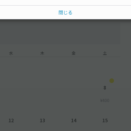
閉じる
水
木
金
土
8
¥400
12
13
14
15