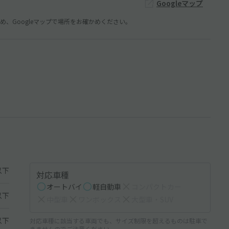
Googleマップ
、Googleマップで場所をお確かめください。
以下
対応車種
オートバイ
軽自動車
コンパクトカー
以下
中型車
ワンボックス
大型車・SUV
以下
対応車種に該当する車両でも、サイズ制限を超えるものは駐車で
きませんのでご注意ください。