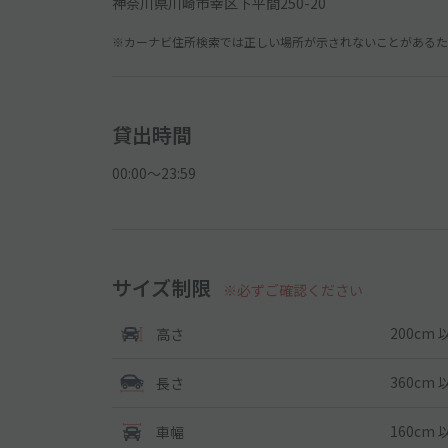
神奈川県川崎市幸区下平間250-20
※カーナビ住所検索では正しい場所が示されないことがあるため
貸出時間
00:00〜23:59
サイズ制限
※必ずご確認ください
200cm 
高さ
360cm 
長さ
160cm 
車幅