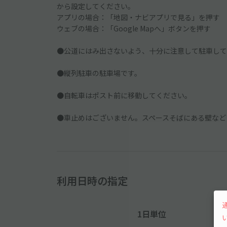
から設定してください。
アプリの場合：「地図・ナビアプリで見る」を押す
ウェブの場合：「Google Mapへ」ボタンを押す
●公道にはみ出さないよう、十分に注意して駐車して
●縦列駐車の駐車場です。
●自転車はポスト前に移動してください。
●車止めはございません。スペースそばにある壁など
利用日時の指定
1日単位