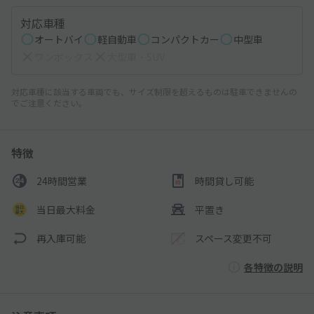
対応車種
オートバイ
軽自動車
コンパクトカー
中型車
ワンボックス
大型車・SUV
対応車種に該当する車両でも、サイズ制限を超えるものは駐車できませんの
でご注意ください。
特徴
24時間営業
時間貸し可能
当日最大料金
平置き
再入庫可能
スペース変更不可
各特徴の説明