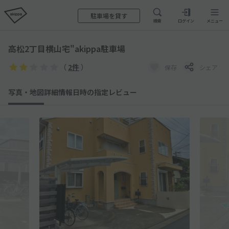
駐車場を貸す
検索
ログイン
メニュー
高松2丁目横山宅"akippa駐車場
（
2件
）
保存
シェア
写真・地図
詳細情報
日時の指定
レビュー