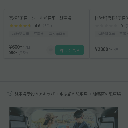
高松3丁目 シールが目印 駐車場
4.6
（5件）
0
（
24時間営業
平置き
再入庫可能
24時間営業
平置
¥600〜
/日
¥2000〜
/日
詳しく見る
¥50〜
/15分
駐車場予約のアキッパ
東京都の駐車場
練馬区の駐車場