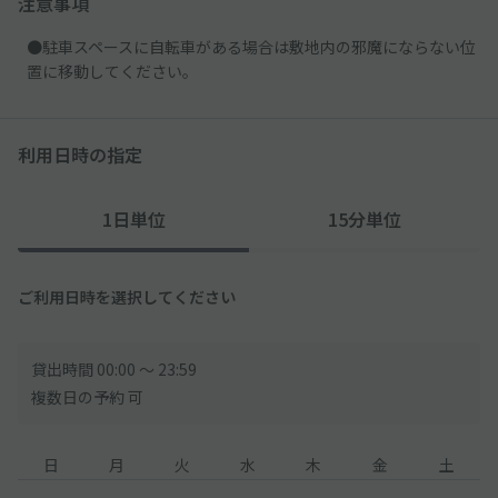
注意事項
●駐車スペースに自転車がある場合は敷地内の邪魔にならない位
置に移動してください。
利用日時の指定
1日単位
15分単位
ご利用日時を選択してください
貸出時間 00:00 〜 23:59
複数日の予約 可
日
月
火
水
木
金
土