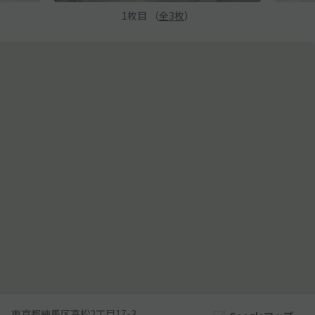
1
枚目 （
全
3
枚
）
東京都練馬区高松2丁目17-3