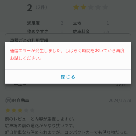
2
（2件）
満足度
2
立地
1
停めやすさ
1
駐車料金
2.5
車種ごとの利用実績
通信エラーが発生しました。しばらく時間をおいてから再度
オートバイ
46
件
お試しください。
軽自動車
111
件
コンパクトカー
27
件
閉じる
中型車
39
件
軽自動車
2024/12/28
前のレビューと内容が重複しますが。
駐車場の前の道路がかなり狭いです。
軽自動車なら停められますが、コンパクトカーでも借り物だった