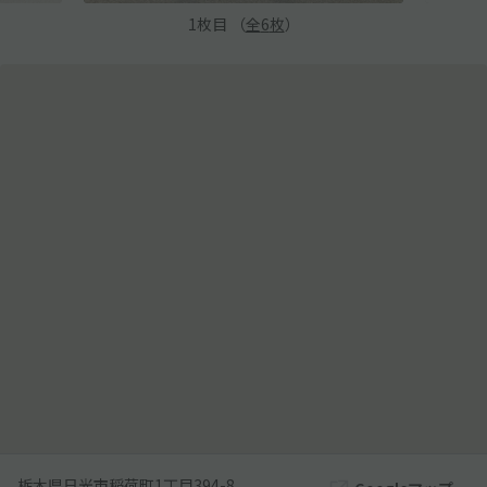
1
枚目 （
全
6
枚
）
栃木県日光市稲荷町1丁目394-8