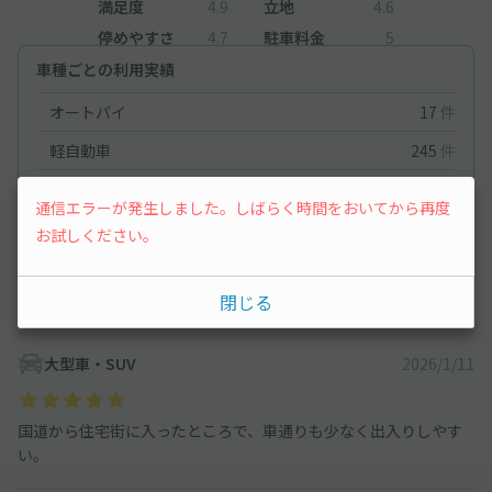
満足度
4.9
立地
4.6
停めやすさ
4.7
駐車料金
5
車種ごとの利用実績
オートバイ
17
件
軽自動車
245
件
コンパクトカー
357
件
通信エラーが発生しました。しばらく時間をおいてから再度
中型車
349
件
お試しください。
ワンボックス
259
件
閉じる
大型車・SUV
247
件
大型車・SUV
2026/1/11
国道から住宅街に入ったところで、車通りも少なく出入りしやす
い。