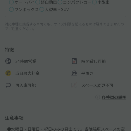
オートバイ
軽自動車
コンパクトカー
中型車
ワンボックス
大型車・SUV
対応車種に該当する車両でも、サイズ制限を超えるものは駐車できませんの
でご注意ください。
特徴
24時間営業
時間貸し可能
当日最大料金
平置き
再入庫可能
スペース変更不可
各特徴の説明
注意事項
●水曜日・日曜日・祝日のみの貸出です。当院駐車スペースの空