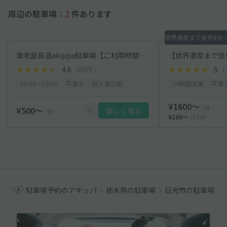
周辺の駐車場：
2
件あります
海老屋長造akippa駐車場【ご利用時間：8:00～19:00】
【世界遺産まで徒
4.6
（88件）
5
（
08:00〜19:00
平置き
再入庫可能
24時間営業
平置
¥1600〜
/日
¥500〜
詳しく見る
/日
¥100〜
/15分
駐車場予約のアキッパ
栃木県の駐車場
日光市の駐車場