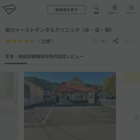
駐車場を貸す
検索
ログイン
メニュー
宮川イーストデンタルクリニック（水・日・祝）
（
57件
）
保存
シェア
写真・地図
詳細情報
日時の指定
レビュー