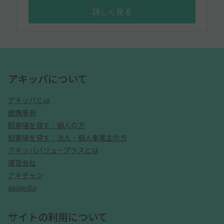
詳しく見る
アキッパについて
アキッパとは
提携事例
駐車場を貸す：個人の方
駐車場を貸す：法人・個人事業主の方
アキッパバリュープラスとは
運営会社
アキチャン
akipedia
サイトの利用について