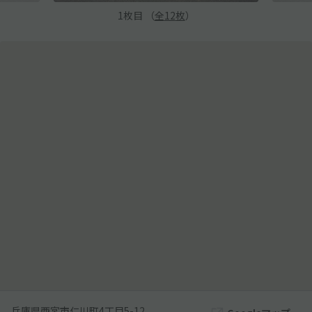
1
枚目 （
全
12
枚
）
兵庫県西宮市仁川町4丁目5-12