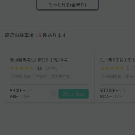
もっと見る(全45件)
周辺の駐車場：
9
件あります
阪神競馬場仁川町16-13駐車場
仁川町5丁目3-33
4.8
（24件）
5
（
24時間営業
平置き
再入庫可能
24時間営業
平置
¥400〜
¥1200〜
/日
/日
詳しく見る
¥40〜
/15分
¥120〜
/15分