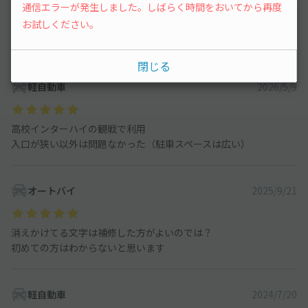
通信エラーが発生しました。しばらく時間をおいてから再度
お試しください。
オートバイ
540
件
軽自動車
868
件
閉じる
軽自動車
2026/5/9
高校インターハイの観戦で利用
入口が狭い以外は問題なかった（駐車スペースは広い）
オートバイ
2025/9/21
消えかけてる文字は補修した方がよいのでは？
初めての方はわからないと思います
軽自動車
2024/7/20