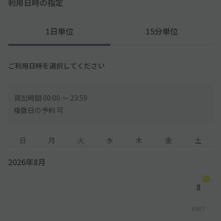
利用日時の指定
◇住宅街にあるので、周辺の住民・対向車・騒音などにはご注意
ください。
1日単位
15分単位
ご利用日時を選択してください
貸出時間 00:00 〜 23:59
複数日の予約 可
日
月
火
水
木
金
土
2026年8月
8
¥407