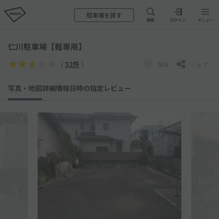
駐車場を貸す
検索
ログイン
メニュー
仁川駐車場【軽専用】
（
52件
）
保存
シェア
写真・地図
詳細情報
日時の指定
レビュー