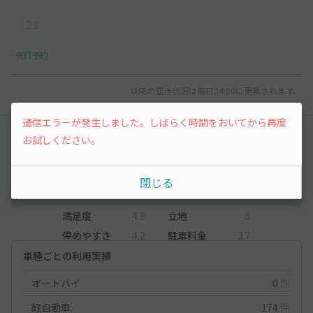
23
先行予約
以降の空き状況は毎日24:00に更新されます。
通信エラーが発生しました。しばらく時間をおいてから再度
レビュー
お試しください。
4.8
（6件）
閉じる
満足度
4.8
立地
5
停めやすさ
4.2
駐車料金
3.7
車種ごとの利用実績
オートバイ
0
件
軽自動車
174
件