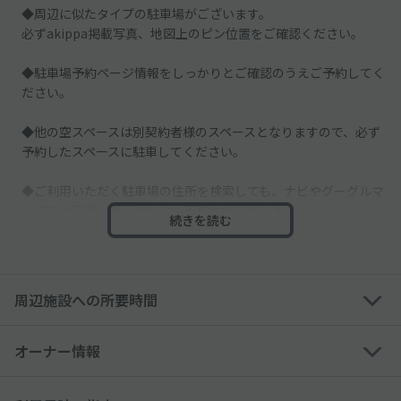
◆周辺に似たタイプの駐車場がございます。
必ずakippa掲載写真、地図上のピン位置をご確認ください。
◆駐車場予約ページ情報をしっかりとご確認のうえご予約してく
ださい。
◆他の空スペースは別契約者様のスペースとなりますので、必ず
予約したスペースに駐車してください。
◆ご利用いただく駐車場の住所を検索しても、ナビやグーグルマ
ップでは正式に表示されない可能性がございます。
続きを読む
その際は、掲載情報のakippaご利用駐車場の地図や掲載写真を
必ずご確認ください。
─────────────
周辺施設への所要時間
◇隣地が住宅・マンションのため、「アイドリング・騒音や振
動」にご配慮くださいませ。
オーナー情報
◇予約された方ご本人・記入した車種、ナンバーでお越しくださ