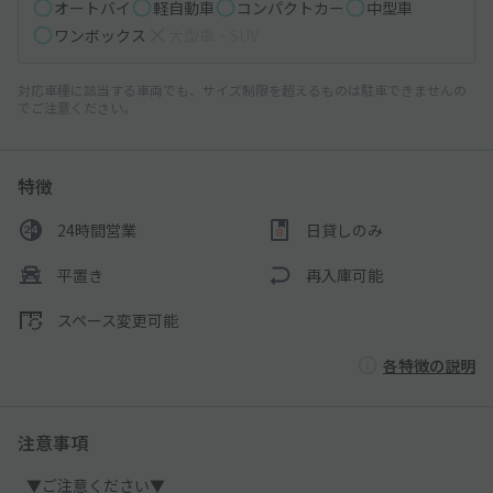
オートバイ
軽自動車
コンパクトカー
中型車
ワンボックス
大型車・SUV
対応車種に該当する車両でも、サイズ制限を超えるものは駐車できませんの
でご注意ください。
特徴
24時間営業
日貸しのみ
平置き
再入庫可能
スペース変更可能
各特徴の説明
注意事項
▼ご注意ください▼