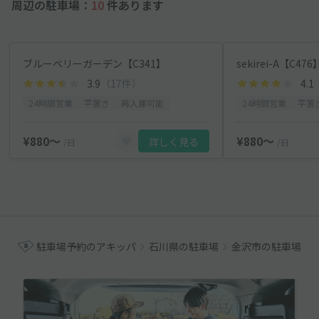
周辺の駐車場：
10
件あります
ブルーベリーガーデン【C341】
sekirei-A【C476
3.9
（17件）
4.1
24時間営業
平置き
再入庫可能
24時間営業
平置
¥880〜
¥880〜
詳しく見る
/日
/日
駐車場予約のアキッパ
石川県の駐車場
金沢市の駐車場