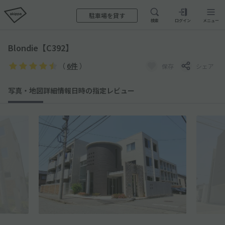
駐車場を貸す
検索
ログイン
メニュー
Blondie【C392】
（
6件
）
保存
シェア
写真・地図
詳細情報
日時の指定
レビュー