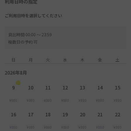
利用日時の指定
い。
ご利用日時を選択してください
貸出時間 00:00 〜 23:59
複数日の予約 可
日
月
火
水
木
金
土
2026年8月
9
10
11
12
13
14
15
¥880
¥880
¥880
¥880
¥880
¥880
¥880
16
17
18
19
20
21
22
¥880
¥880
¥880
¥880
¥880
¥880
¥880