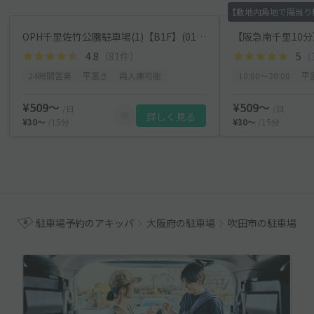
【敷地内角地で陽当り無
OPH千里佐竹公園駐車場(1)【B1F】(0136)
4.8
（81件）
5
（
24時間営業
平置き
再入庫可能
10:00〜20:00
平
¥509〜
¥509〜
/日
/日
詳しく見る
¥30〜
/15分
¥30〜
/15分
駐車場予約のアキッパ
大阪府の駐車場
吹田市の駐車場