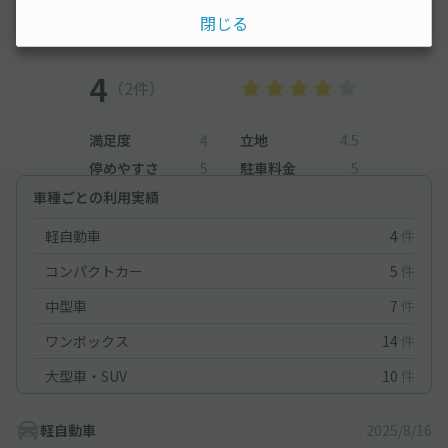
閉じる
レビュー
4
（2件）
満足度
4
立地
4.5
停めやすさ
5
駐車料金
5
車種ごとの利用実績
軽自動車
4
件
コンパクトカー
5
件
中型車
7
件
ワンボックス
14
件
大型車・SUV
10
件
軽自動車
2025/8/16