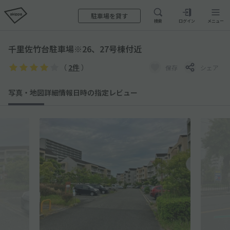
駐車場を貸す
検索
ログイン
メニュー
千里佐竹台駐車場※26、27号棟付近
（
2件
）
保存
シェア
写真・地図
詳細情報
日時の指定
レビュー