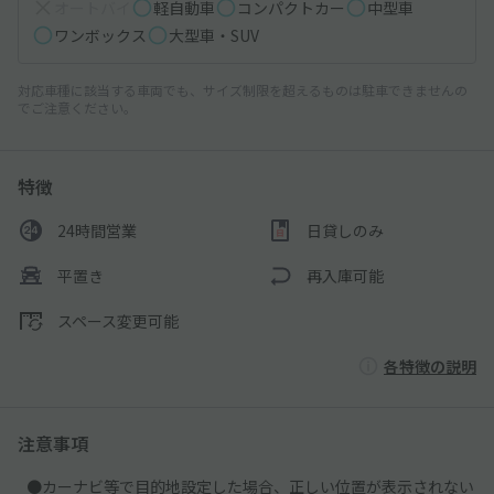
オートバイ
軽自動車
コンパクトカー
中型車
ワンボックス
大型車・SUV
対応車種に該当する車両でも、サイズ制限を超えるものは駐車できませんの
でご注意ください。
特徴
24時間営業
日貸しのみ
平置き
再入庫可能
スペース変更可能
各特徴の説明
注意事項
●カーナビ等で目的地設定した場合、正しい位置が表示されない