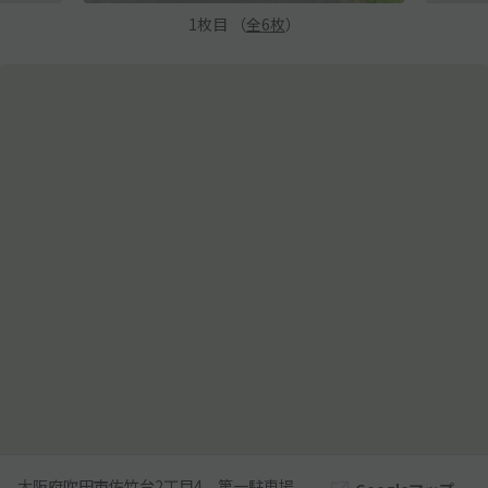
1
枚目 （
全
6
枚
）
大阪府吹田市佐竹台2丁目4 第一駐車場