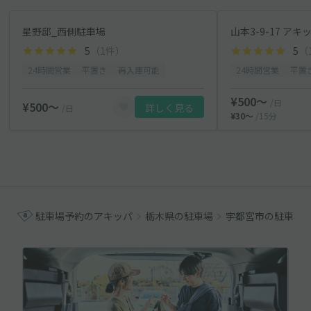
星野邸_西側駐車場
山本3-9-17 ア
5
（1件）
5
（
24時間営業
平置き
再入庫可能
24時間営業
平置
¥500〜
/日
¥500〜
詳しく見る
/日
¥30〜
/15分
駐車場予約のアキッパ
栃木県の駐車場
宇都宮市の駐車場