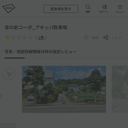
駐車場を貸す
検索
ログイン
メニュー
宮の前コーポ_アキッパ駐車場
（
1件
）
保存
シェア
写真・地図
詳細情報
日時の指定
レビュー