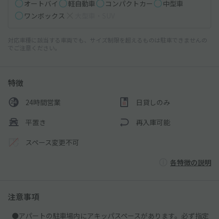
オートバイ
軽自動車
コンパクトカー
中型車
ワンボックス
大型車・SUV
対応車種に該当する車両でも、サイズ制限を超えるものは駐車できませんの
でご注意ください。
特徴
24時間営業
日貸しのみ
平置き
再入庫可能
スペース変更不可
各特徴の説明
注意事項
●アパートの駐車場内にアキッパスペースがあります。必ず指定