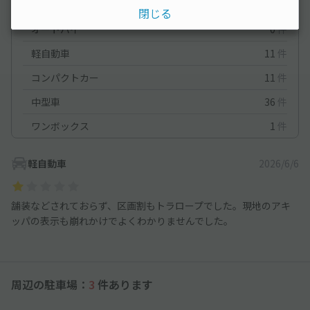
車種ごとの利用実績
閉じる
オートバイ
0
件
軽自動車
11
件
コンパクトカー
11
件
中型車
36
件
ワンボックス
1
件
軽自動車
2026/6/6
舗装などされておらず、区画割もトラロープでした。現地のアキ
ッパの表示も崩れかけでよくわかりませんでした。
周辺の駐車場：
3
件あります