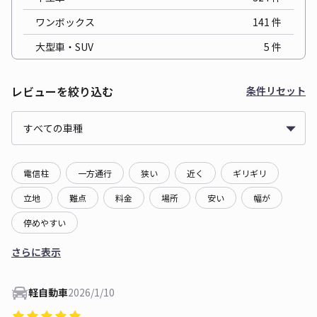
ワンボックス
141
件
大型車・SUV
5
件
レビューを絞り込む
条件リセット
電信柱
一方通行
狭い
近く
ギリギリ
立地
難点
料金
場所
安い
幅が
停めやすい
さらに表示
軽自動車
2026/1/10