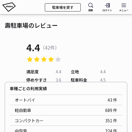
駐車場を貸す
検索
ログイン
メニュー
壽駐車場のレビュー
4.4
（42件）
満足度
4.4
立地
4.4
停めやすさ
3.6
駐車料金
4.5
車種ごとの利用実績
オートバイ
43
件
軽自動車
689
件
コンパクトカー
351
件
中型車
324
件