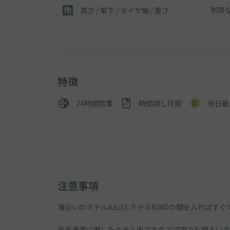
制限
高さ / 車下 / タイヤ幅 /
重さ
特徴
24時間営業
時間貸し可能
当日最
注意事項
海沿いのホテルAzulとホテルRINOの間を入ればすぐ
長浜漁港に面したホテル街ですので深夜でも明るいで