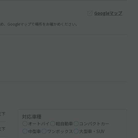
Googleマップ
、Googleマップで場所をお確かめください。
以下
対応車種
オートバイ
軽自動車
コンパクトカー
以下
中型車
ワンボックス
大型車・SUV