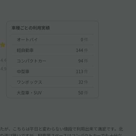
車種ごとの利用実績
オートバイ
0
件
軽自動車
144
件
4.4
コンパクトカー
94
件
4.9
中型車
113
件
ワンボックス
32
件
大型車・SUV
50
件
たが、こちらは平日と変わらない値段で利用出来て満足です。北
の道は狭いですが、駐車場スペースはコンパクトカーでも十分な