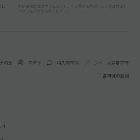
なし
対応車種に該当する車両でも、サイズ制限を超えるものは駐車で
きませんのでご注意ください。
大料金
平置き
再入庫可能
スペース変更不可
各特徴の説明
です
す