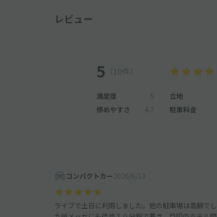
レビュー
5
（10件）
満足度
5
立地
停めやすさ
4.7
駐車料金
コンパクトカー
2026/6/13
ライブで土日に利用しました。他の駐車場は高額でし
九州メッセにも徒歩１０分程で着き、目印のホテル間