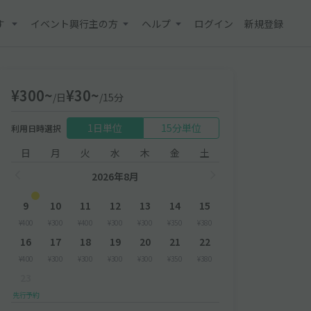
す
イベント興行主の方
ヘルプ
ログイン
新規登録
¥300~
¥30~
/日
/15分
1日単位
15分単位
利用日時選択
日
月
火
水
木
金
土
2026年8月
9
10
11
12
13
14
15
¥400
¥300
¥400
¥300
¥300
¥350
¥380
16
17
18
19
20
21
22
¥400
¥300
¥300
¥300
¥300
¥350
¥380
23
先行予約