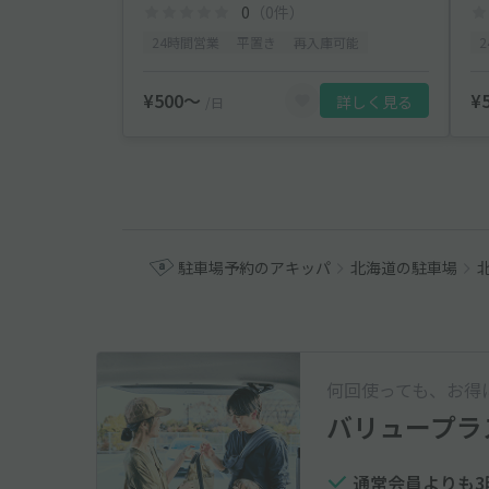
0
（0件）
24時間営業
平置き
再入庫可能
¥500〜
¥
詳しく見る
/日
駐車場予約のアキッパ
北海道の駐車場
何回使っても、お得
バリュープラ
通常会員よりも3