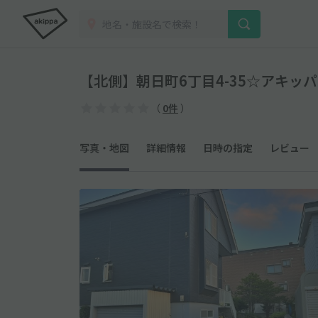
【北側】朝日町6丁目4-35☆アキッ
（
0件
）
写真・地図
詳細情報
日時の指定
レビュー