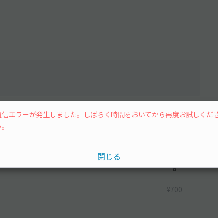
水
木
金
土
通信エラーが発生しました。しばらく時間をおいてから再度お試しくだ
い。
閉じる
8
¥700