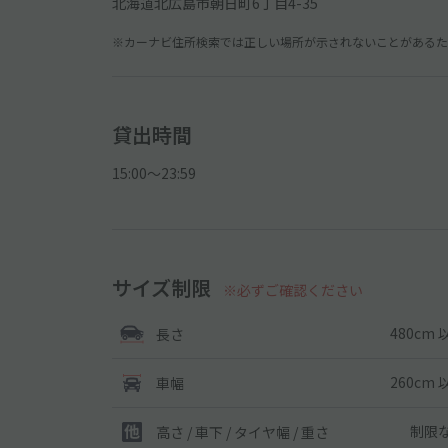
北海道北広島市朝日町6丁目4-35
※カーナビ住所検索では正しい場所が示されないことがあるため
貸出時間
15:00〜23:59
サイズ制限
※必ずご確認ください
480cm 
長さ
260cm 
車幅
制限
高さ / 車下 / タイヤ幅 /
重さ