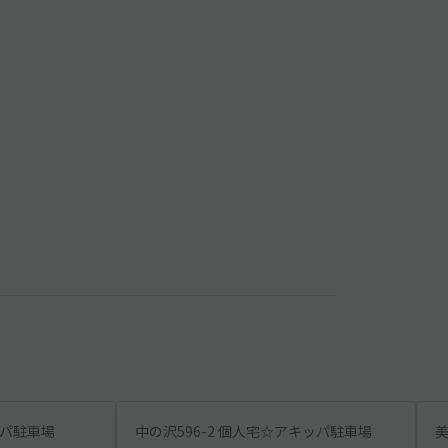
ッパ駐車場
中の沢596-2 個人宅☆アキッパ駐車場
美