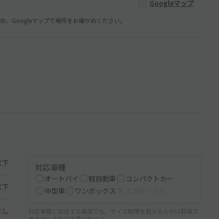
Googleマップ
、Googleマップで場所をお確かめください。
以下
対応車種
オートバイ
軽自動車
コンパクトカー
以下
中型車
ワンボックス
大型車・SUV
なし
対応車種に該当する車両でも、サイズ制限を超えるものは駐車で
きませんのでご注意ください。