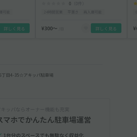
0
（0件）
庫可能
24時間営業
平置き
再入庫可能
¥300〜
¥
詳しく見る
詳しく見る
/日
丁目4-35☆アキッパ駐車場
アキッパならオーナー機能も充実
スマホでかんたん
駐車場運営
1台分のスペースでも無駄なく収益化