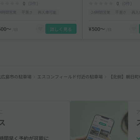
0
（0件）
0
（0件）
24時間営業
平置き
再入庫可能
24時間営業
平置き
再入
500〜
¥500〜
詳しく見る
/日
/日
北広島市の駐車場
エスコンフィールド付近の駐車場
【北側】朝日町6
に
ス
時間早く予約が可能に