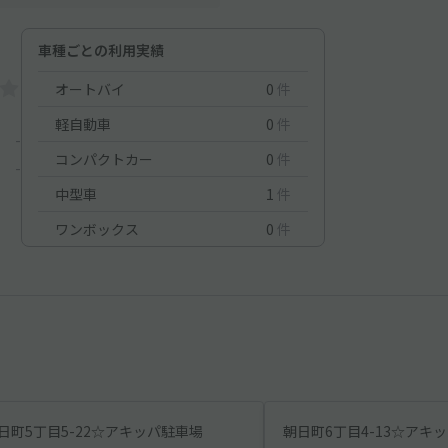
車種ごとの利用実績
オートバイ
0
件
軽自動車
0
件
-
コンパクトカー
0
件
-
中型車
1
件
ワンボックス
0
件
日町5丁目5-22☆アキッパ駐車場
朝日町6丁目4-13☆アキ