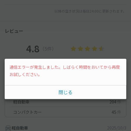
以降の空き状況は毎日24:00に更新されます。
レビュー
4.8
（5件）
満足度
4.8
立地
5
通信エラーが発生しました。しばらく時間をおいてから再度
停めやすさ
4.4
駐車料金
4.8
お試しください。
車種ごとの利用実績
閉じる
オートバイ
1
件
軽自動車
204
件
コンパクトカー
45
件
軽自動車
2025/10/3