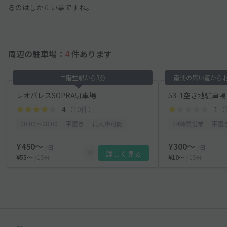
るのはしかたい事ですね。
周辺の駐車場：
4
件あります
二階堂駅から3分
南側の広い道から
レオパレスSOPRA駐車場
53-1空き地駐車場
4
（10件）
1
（
00:00〜08:00
平置き
再入庫可能
24時間営業
平置
¥450〜
¥300〜
/日
/日
詳しく見る
¥55〜
/15分
¥10〜
/15分