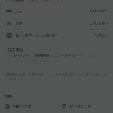
430cm 以下
長さ
170cm 以下
車幅
制限なし
高さ / 車下 / タイヤ幅 /
重さ
対応車種
オートバイ
軽自動車
コンパクトカー
中型車
ワンボックス
大型車・SUV
対応車種に該当する車両でも、サイズ制限を超えるものは駐車できませんの
でご注意ください。
特徴
24時間営業
時間貸し可能