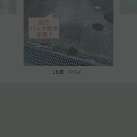
1
枚目 （
全
3
枚
）