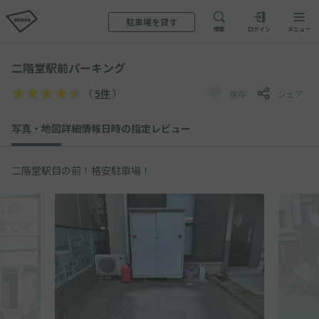
駐車場を貸す
検索
ログイン
メニュー
二階堂駅前パーキング
（
5件
）
保存
シェア
写真・地図
詳細情報
日時の指定
レビュー
二階堂駅目の前！格安駐車場！