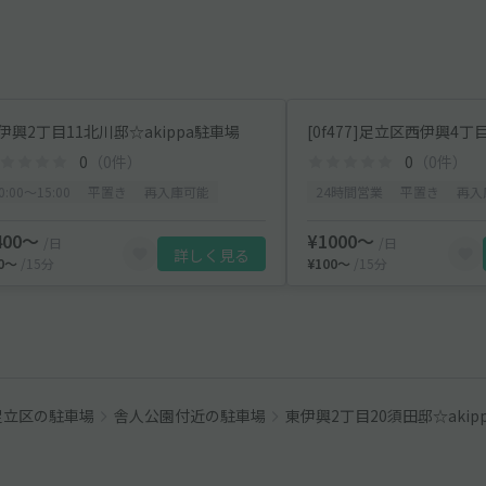
伊興2丁目11北川邸☆akippa駐車場
0
（0件）
0
（0件）
0:00〜15:00
平置き
再入庫可能
24時間営業
平置き
再入
400〜
¥1000〜
/日
/日
詳しく見る
40〜
/15分
¥100〜
/15分
足立区の駐車場
舎人公園付近の駐車場
東伊興2丁目20須田邸☆akip