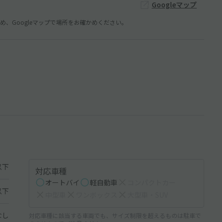
Googleマップ
、Googleマップで場所をお確かめください。
以下
対応車種
オートバイ
軽自動車
コンパクトカー
以下
中型車
ワンボックス
大型車・SUV
なし
対応車種に該当する車両でも、サイズ制限を超えるものは駐車で