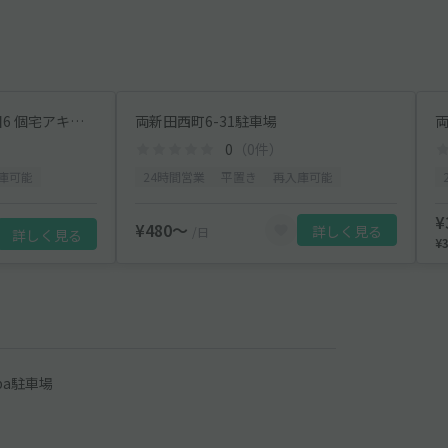
[0f477]足立区西伊興4丁目6 個宅アキッパ駐車場
両新田西町6-31駐車場
両
0
（0件）
庫可能
24時間営業
平置き
再入庫可能
¥
¥480〜
詳しく見る
/日
詳しく見る
¥
pa駐車場