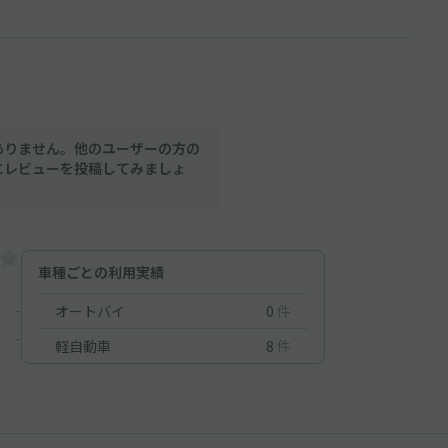
ありません。他のユーザーの方の
にレビューを投稿してみましょ
車種ごとの利用実績
-
オートバイ
0
件
-
軽自動車
8
件