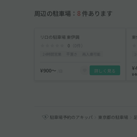
周辺の駐車場：
8
件あります
リロの駐車場 東伊興
東
0
（0件）
24時間営業
平置き
再入庫可能
1
¥
¥900〜
詳しく見る
/日
¥
駐車場予約のアキッパ
東京都の駐車場