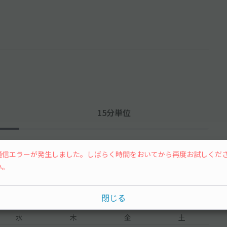
15分単位
通信エラーが発生しました。しばらく時間をおいてから再度お試しくだ
い。
閉じる
水
木
金
土