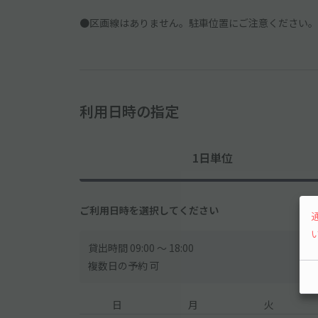
●区画線はありません。駐車位置にご注意ください。
利用日時の指定
1日単位
ご利用日時を選択してください
貸出時間 09:00 〜 18:00
複数日の予約 可
日
月
火