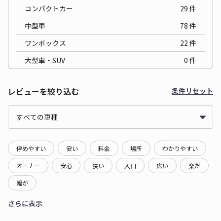
コンパクトカー
29
件
中型車
78
件
ワンボックス
22
件
大型車・SUV
0
件
レビューを絞り込む
条件リセット
停めやすい
安い
料金
場所
わかりやすい
オーナー
安心
狭い
入口
広い
楽だ
幅が
さらに表示