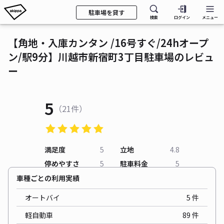
駐車場を貸す
検索
ログイン
メニュー
【角地・入庫カンタン /16号すぐ/24hオープ
ン/駅9分】川越市新宿町3丁目駐車場のレビュ
ー
5
（21件）
満足度
5
立地
4.8
停めやすさ
5
駐車料金
5
車種ごとの利用実績
オートバイ
5
件
軽自動車
89
件