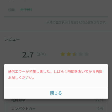
¥350
先行予約
以降の空き状況は毎日24:00に更新されます。
レビュー
2.7
（3件）
満足度
2.7
立地
4.3
通信エラーが発生しました。しばらく時間をおいてから再度
停めやすさ
1.3
駐車料金
5
お試しください。
車種ごとの利用実績
オートバイ
1
件
閉じる
軽自動車
22
件
コンパクトカー
9
件