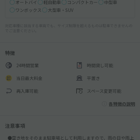
オートバイ
軽自動車
コンパクトカー
中型車
ワンボックス
大型車・SUV
対応車種に該当する車両でも、サイズ制限を超えるものは駐車できませんの
でご注意ください。
特徴
24時間営業
時間貸し可能
当日最大料金
平置き
再入庫可能
スペース変更可能
各特徴の説明
注意事項
●空き地をそのまま駐車場として利用しますので、雨の日や雨上