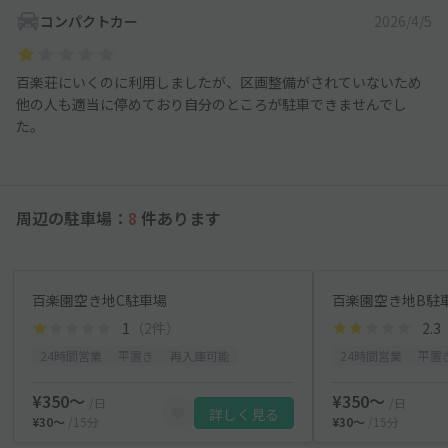
コンパクトカー
2026/4/5
百楽荘にいくのに利用しましたが、区画整備がされていないため
他の人も適当に停めており自分のところが駐車できませんでし
た。
周辺の駐車場：
8
件あります
百楽園空き地C駐車場
百楽園空き地B駐
1
（2件）
2.3
24時間営業
平置き
再入庫可能
24時間営業
平置
¥350〜
¥350〜
/日
/日
詳しく見る
¥30〜
/15分
¥30〜
/15分