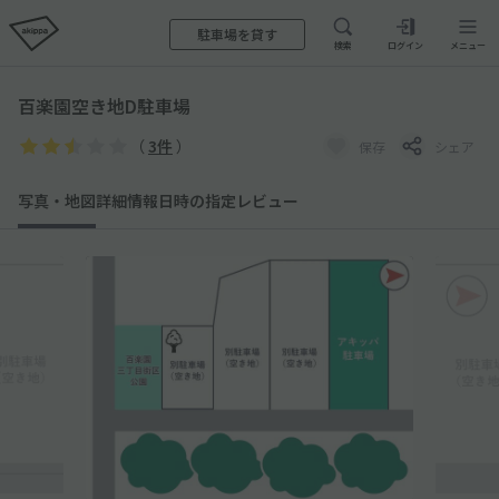
駐車場を貸す
検索
ログイン
メニュー
百楽園空き地D駐車場
（
3件
）
保存
シェア
写真・地図
詳細情報
日時の指定
レビュー