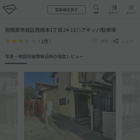
駐車場を貸す
検索
ログイン
メニュー
相模原市緑区西橋本1丁目24-11◎アキッパ駐車場
（
1件
）
保存
シェア
写真・地図
詳細情報
日時の指定
レビュー