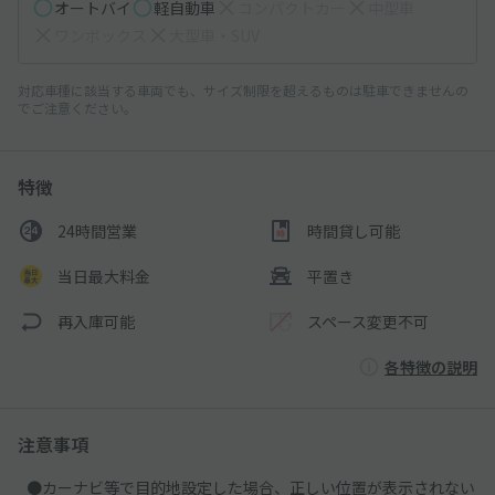
オートバイ
軽自動車
コンパクトカー
中型車
ワンボックス
大型車・SUV
対応車種に該当する車両でも、サイズ制限を超えるものは駐車できませんの
でご注意ください。
特徴
24時間営業
時間貸し可能
当日最大料金
平置き
再入庫可能
スペース変更不可
各特徴の説明
注意事項
●カーナビ等で目的地設定した場合、正しい位置が表示されない