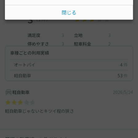
レビュー
閉じる
3
（1件）
満足度
3
立地
3
停めやすさ
3
駐車料金
2
車種ごとの利用実績
オートバイ
4
件
軽自動車
53
件
軽自動車
2026/5/24
軽自動車じゃないとキツイ程の狭さ