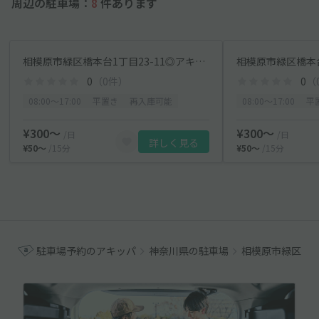
周辺の駐車場：
8
件あります
相模原市緑区橋本台1丁目23-11◎アキッパ駐車場【1】
0
（0件）
0
（
08:00〜17:00
平置き
再入庫可能
08:00〜17:00
平
¥300〜
¥300〜
/日
/日
詳しく見る
¥50〜
/15分
¥50〜
/15分
駐車場予約のアキッパ
神奈川県の駐車場
相模原市緑区の