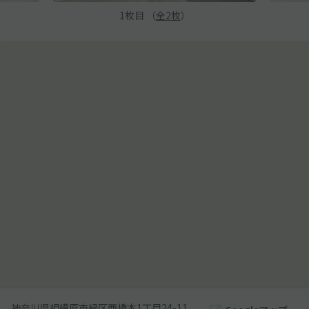
1
枚目 （
全
2
枚
）
神奈川県相模原市緑区西橋本1丁目24-11