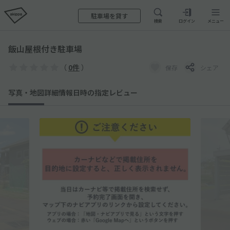
駐車場を貸す
検索
ログイン
メニュー
飯山屋根付き駐車場
（
0件
）
保存
シェア
写真・地図
詳細情報
日時の指定
レビュー