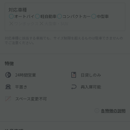
対応車種
オートバイ
軽自動車
コンパクトカー
中型車
ワンボックス
大型車・SUV
対応車種に該当する車両でも、サイズ制限を超えるものは駐車できませんの
でご注意ください。
特徴
24時間営業
日貸しのみ
平置き
再入庫可能
スペース変更不可
各特徴の説明