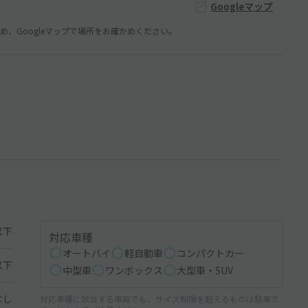
Googleマップ
、Googleマップで場所をお確かめください。
以下
対応車種
オートバイ
軽自動車
コンパクトカー
以下
中型車
ワンボックス
大型車・SUV
なし
対応車種に該当する車両でも、サイズ制限を超えるものは駐車で