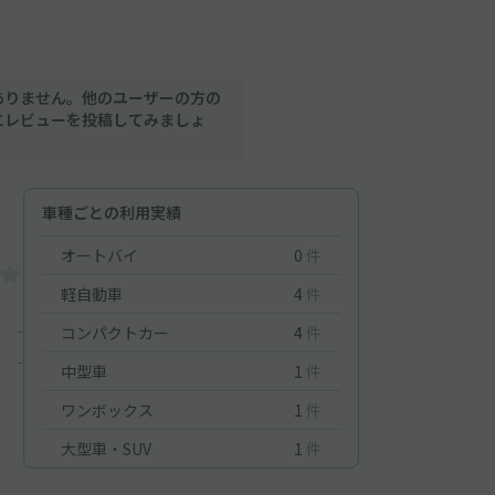
ありません。他のユーザーの方の
にレビューを投稿してみましょ
車種ごとの利用実績
オートバイ
0
件
軽自動車
4
件
-
コンパクトカー
4
件
-
中型車
1
件
ワンボックス
1
件
大型車・SUV
1
件