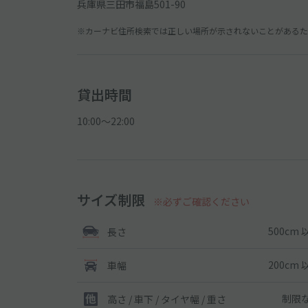
兵庫県三田市福島501-90
※カーナビ住所検索では正しい場所が示されないことがあるため
貸出時間
10:00〜22:00
サイズ制限
※必ずご確認ください
500cm 
長さ
200cm 
車幅
制限
高さ / 車下 / タイヤ幅 /
重さ