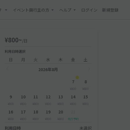
す
イベント興行主の方
ヘルプ
ログイン
新規登録
¥800~
/日
利用日時選択
日
月
火
水
木
金
土
2026年8月
7
8
¥800
¥800
9
10
11
12
13
14
15
¥800
¥800
¥800
¥800
¥800
¥800
¥800
16
17
18
19
20
21
¥800
¥800
¥800
¥800
¥800
先行予約
利用日時
未選択