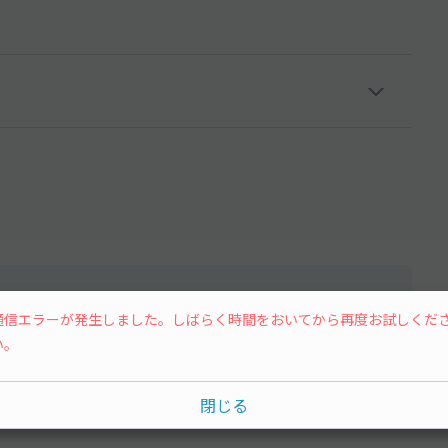
通信エラーが発生しました。しばらく時間をおいてから再度お試しくだ
い。
水
木
金
土
閉じる