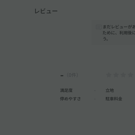
レビュー
まだレビューが
ために、利用後
う。
-
（0件）
満足度
-
立地
停めやすさ
-
駐車料金