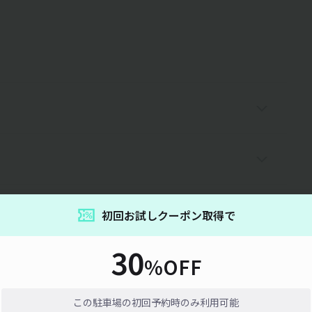
初回お試しクーポン取得で
30
%OFF
15分単位
通信エラーが発生しました。しばらく時間をおいてから再度お試しくだ
い。
この駐車場の初回予約時のみ利用可能