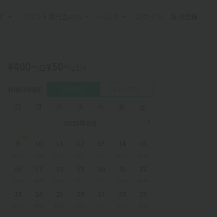
す
イベント興行主の方
ヘルプ
ログイン
新規登録
¥400~
¥50~
/日
/15分
1日単位
15分単位
利用日時選択
日
月
火
水
木
金
土
2026年8月
9
10
11
12
13
14
15
¥400
¥400
¥400
¥400
¥400
¥400
¥400
16
17
18
19
20
21
22
¥400
¥400
¥400
¥400
¥400
¥400
¥400
23
24
25
26
27
28
29
¥400
¥400
¥400
¥400
¥400
¥400
¥400