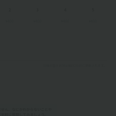
2
3
4
5
¥400
¥400
¥400
¥400
以降の空き状況は毎日24:00に更新されます。
ません。なにかわからないことや
ば気軽に質問してみましょう。