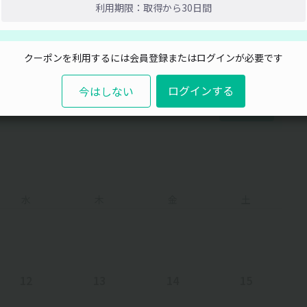
利用期限：取得から30日間
閉じる
クーポンを利用するには会員登録またはログインが必要です
ログインする
今はしない
取得
水
木
金
土
12
13
14
15