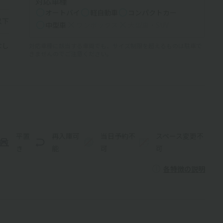
対応車種
オートバイ
軽自動車
コンパクトカー
以下
中型車
ワンボックス
大型車・SUV
なし
対応車種に該当する車両でも、サイズ制限を超えるものは駐車で
きませんのでご注意ください。
平置
再入庫可
当日予約不
スペース変更不
き
能
可
可
各特徴の説明