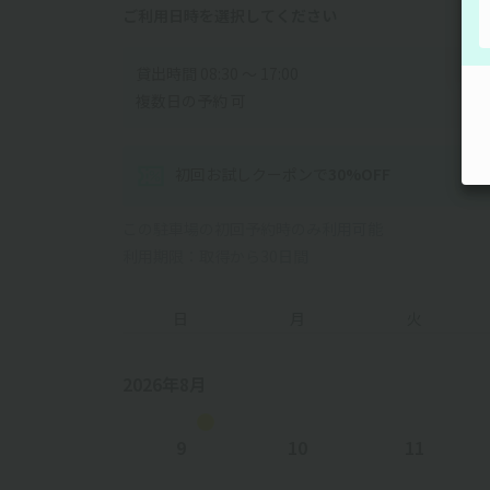
ご利用日時を選択してください
貸出時間 08:30 〜 17:00
複数日の予約 可
初回お試しクーポン
で
30
%OFF
この駐車場の初回予約時のみ利用可能
利用期限：取得から30日間
日
月
火
2026年8月
9
10
11