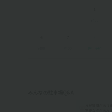
1
¥400
6
7
8
¥400
¥400
先行予約
みんなの駐車場Q&A
まだ質問があり
不安な点があれ