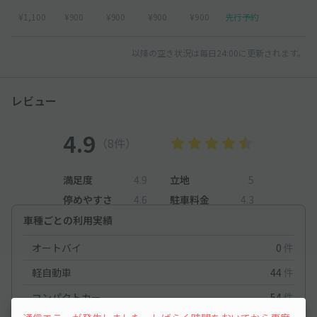
¥1,100
¥900
¥900
¥900
¥900
先行予約
以降の空き状況は毎日24:00に更新されます。
レビュー
4.9
（8件）
満足度
4.9
立地
5
停めやすさ
4.6
駐車料金
4.3
車種ごとの利用実績
オートバイ
0
件
軽自動車
44
件
コンパクトカー
54
件