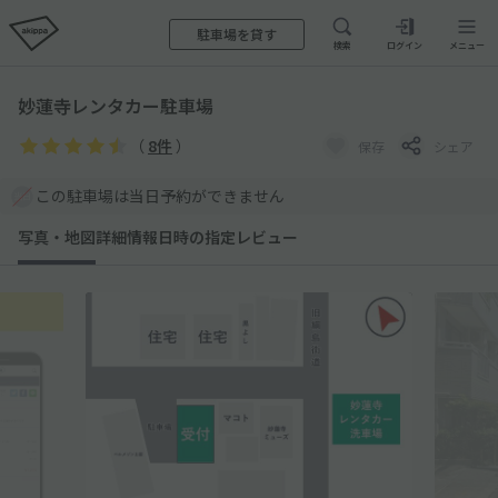
駐車場を貸す
検索
ログイン
メニュー
妙蓮寺レンタカー駐車場
（
8件
）
保存
シェア
この駐車場は当日予約ができません
写真・地図
詳細情報
日時の指定
レビュー