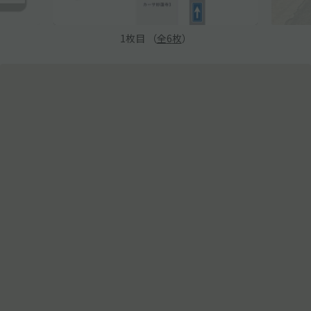
1
枚目 （
全
6
枚
）