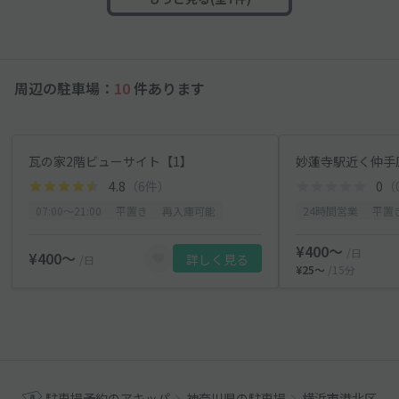
周辺の駐車場：
10
件あります
瓦の家2階ビューサイト【1】
4.8
（6件）
0
（
07:00〜21:00
平置き
再入庫可能
24時間営業
平置
¥400〜
/日
¥400〜
詳しく見る
/日
¥25〜
/15分
駐車場予約のアキッパ
神奈川県の駐車場
横浜市港北区の