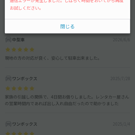
通信エラーが発生しました。しばらく時間をおいてから再度
中型車
90
件
お試しください。
ワンボックス
64
件
大型車・SUV
100
件
閉じる
中型車
2026/6/6
現地の方の対応が良く、安心して駐車出来ました。
ワンボックス
2025/7/28
家族の引越しの関係で、4日間お借りしました。レンタカー屋さん
の営業時間内であれぼ出し入れ自由だったので助かりました
ワンボックス
2025/1/4