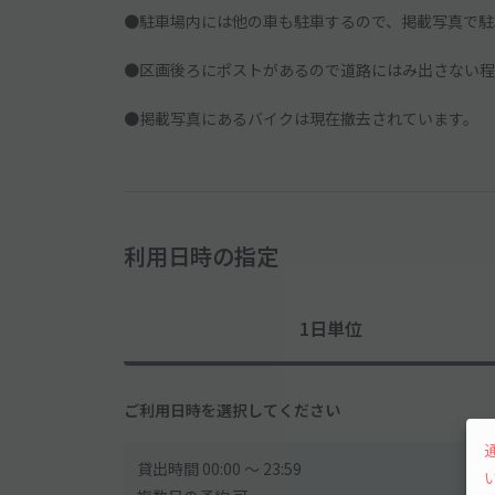
●駐車場内には他の車も駐車するので、掲載写真で駐
●区画後ろにポストがあるので道路にはみ出さない程
●掲載写真にあるバイクは現在撤去されています。
利用日時の指定
1日単位
ご利用日時を選択してください
貸出時間 00:00 〜 23:59