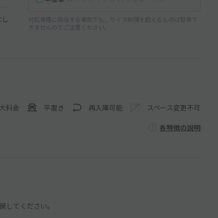
なし
対応車種に該当する車両でも、サイズ制限を超えるものは駐車で
きませんのでご注意ください。
大料金
平置き
再入庫可能
スペース変更不可
各特徴の説明
戻してください。