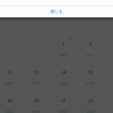
閉じる
水
木
金
土
7
8
¥400
¥400
12
13
14
15
¥400
¥400
¥400
¥400
19
20
21
22
¥400
¥400
¥400
¥400