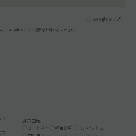
Googleマップ
、Googleマップで場所をお確かめください。
以下
対応車種
オートバイ
軽自動車
コンパクトカー
以下
中型車
ワンボックス
大型車・SUV