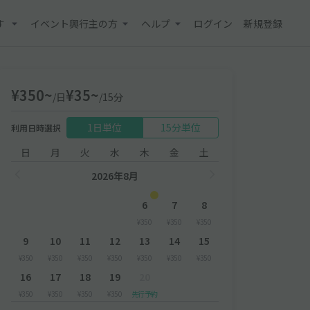
す
イベント興行主の方
ヘルプ
ログイン
新規登録
¥350~
¥35~
/日
/15分
1日単位
15分単位
利用日時選択
日
月
火
水
木
金
土
2026年8月
6
7
8
¥350
¥350
¥350
9
10
11
12
13
14
15
¥350
¥350
¥350
¥350
¥350
¥350
¥350
16
17
18
19
20
¥350
¥350
¥350
¥350
先行予約