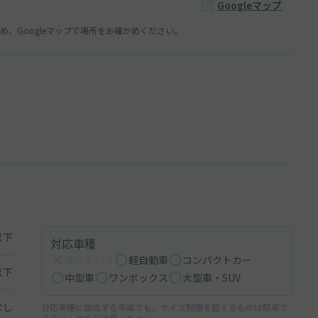
Googleマップ
、Googleマップで場所をお確かめください。
以下
対応車種
オートバイ
軽自動車
コンパクトカー
以下
中型車
ワンボックス
大型車・SUV
なし
対応車種に該当する車両でも、サイズ制限を超えるものは駐車で