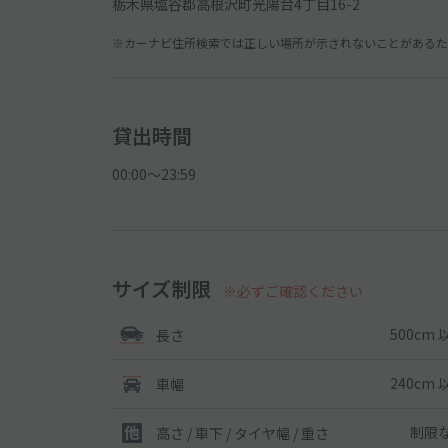
栃木県塩谷郡高根沢町光陽台4丁目16-2
※カーナビ住所検索では正しい場所が示されないことがあるため
貸出時間
00:00〜23:59
サイズ制限
※必ずご確認ください
500cm 
長さ
240cm 
車幅
制限
高さ / 車下 / タイヤ幅 /
重さ