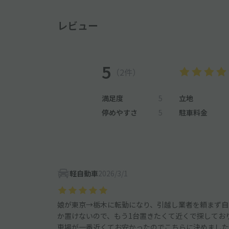
レビュー
5
（2件）
満足度
5
立地
停めやすさ
5
駐車料金
軽自動車
2026/3/1
娘が東京→栃木に転勤になり、引越し業者を頼まず自
か置けないので、もう1台置きたくて近くで探してお
車場が一番近くてお安かったのでこちらに決めました