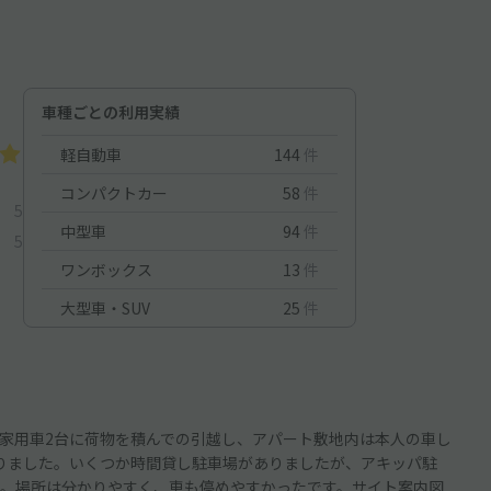
車種ごとの利用実績
軽自動車
144
件
コンパクトカー
58
件
5
中型車
94
件
5
ワンボックス
13
件
大型車・SUV
25
件
家用車2台に荷物を積んでの引越し、アパート敷地内は本人の車し
りました。いくつか時間貸し駐車場がありましたが、アキッパ駐
。場所は分かりやすく、車も停めやすかったです。サイト案内図