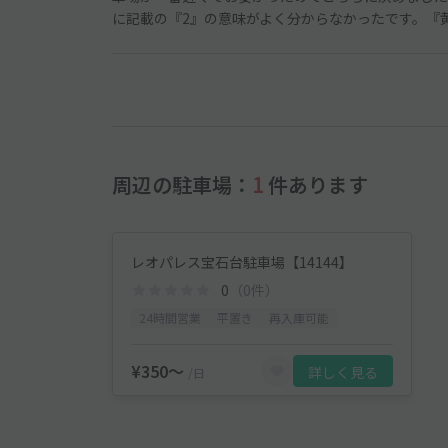
に記載の『2』の意味がよく分からなかったです。『
周辺の駐車場：
1
件あります
レオパレス宝石台駐車場【14144】
0
（0件）
24時間営業
平置き
再入庫可能
¥350〜
詳しく見る
/日