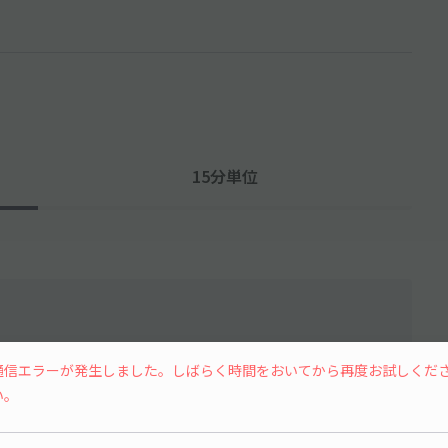
15分単位
通信エラーが発生しました。しばらく時間をおいてから再度お試しくだ
水
木
金
土
い。