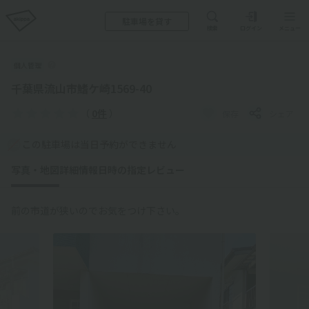
駐車場を貸す
検索
ログイン
メニュー
個人管理
千葉県流山市鰭ケ崎1569-40
（
0件
）
保存
シェア
この駐車場は当日予約ができません
写真・地図
詳細情報
日時の指定
レビュー
前の市道が狭いのでお気をつけ下さい。