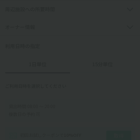
周辺施設への所要時間
オーナー情報
利用日時の指定
1日単位
15分単位
ご利用日時を選択してください
貸出時間 08:00 〜 20:00
複数日の予約 可
初回お試しクーポン
で
10
%OFF
取得