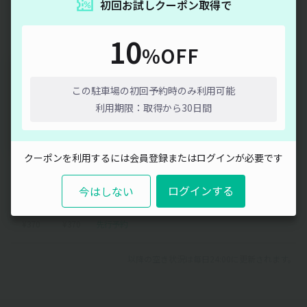
初回お試しクーポン取得で
30
31
10
%OFF
¥370
¥370
通信エラーが発生しました。しばらく時間をおいてから再度
お試しください。
この駐車場の初回予約時のみ利用可能
2026年9月
利用期限：取得から30日間
閉じる
1
2
3
4
5
クーポンを利用するには会員登録またはログインが必要です
¥370
¥370
¥370
¥370
¥370
ログインする
今はしない
6
7
8
¥370
¥370
先行予約
以降の空き状況は毎日24:00に更新されます。