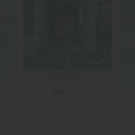
1
枚目 （
全
4
枚
）