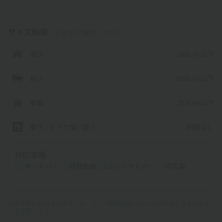
サイズ制限
※必ずご確認ください
240cm 以下
高さ
550cm 以下
長さ
253cm 以下
車幅
制限なし
車下 / タイヤ幅 / 重さ
対応車種
オートバイ
軽自動車
コンパクトカー
中型車
ワンボックス
大型車・SUV
対応車種に該当する車両でも、サイズ制限を超えるものは駐車できませんの
でご注意ください。