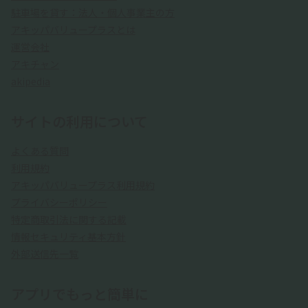
駐車場を貸す：法人・個人事業主の方
アキッパバリュープラスとは
運営会社
アキチャン
akipedia
サイトの利用について
よくある質問
利用規約
アキッパバリュープラス利用規約
プライバシーポリシー
特定商取引法に関する記載
情報セキュリティ基本方針
外部送信先一覧
アプリでもっと簡単に