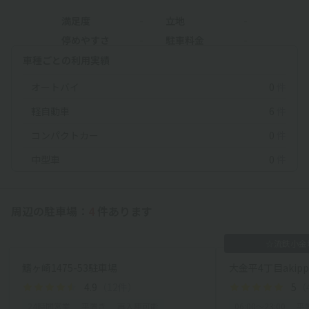
満足度
-
立地
-
停めやすさ
-
駐車料金
-
車種ごとの利用実績
オートバイ
0
件
軽自動車
6
件
コンパクトカー
0
件
中型車
0
件
周辺の駐車場：
4
件あります
☆流鉄小金
鰭ヶ崎1475-53駐車場
大金平4丁目akip
4.9
（12件）
5
（
24時間営業
平置き
再入庫可能
06:00〜23:00
平