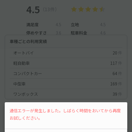
4.5
（13件）
満足度
4.5
立地
4.5
停めやすさ
3.6
駐車料金
4.6
車種ごとの利用実績
オートバイ
20
件
軽自動車
117
件
コンパクトカー
64
件
中型車
169
件
ワンボックス
39
件
コンパクトカー
2026/6/21
通信エラーが発生しました。しばらく時間をおいてから再度
お試しください。
利用2回目です。