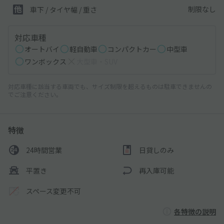
制限なし
車下 / タイヤ幅 / 重さ
対応車種
オートバイ
軽自動車
コンパクトカー
中型車
ワンボックス
大型車・SUV
対応車種に該当する車両でも、サイズ制限を超えるものは駐車できませんの
でご注意ください。
特徴
24時間営業
日貸しのみ
平置き
再入庫可能
スペース変更不可
各特徴の説明