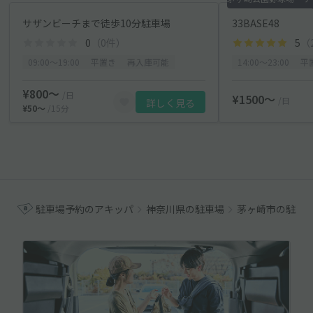
サザンビーチまで徒歩10分駐車場
33BASE48
0
（0件）
5
（
09:00〜19:00
平置き
再入庫可能
14:00〜23:00
平
¥800〜
/日
¥1500〜
/日
詳しく見る
¥50〜
/15分
駐車場予約のアキッパ
神奈川県の駐車場
茅ヶ崎市の駐車