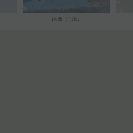
1
枚目 （
全
3
枚
）