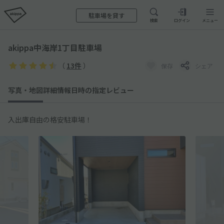
駐車場を貸す
検索
ログイン
メニュー
akippa中海岸1丁目駐車場
（
13件
）
保存
シェア
写真・地図
詳細情報
日時の指定
レビュー
入出庫自由の格安駐車場！