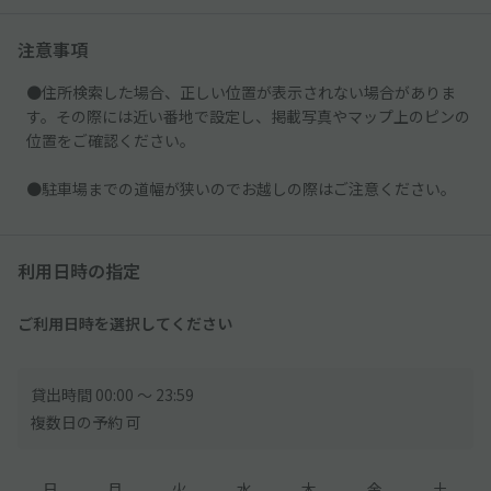
注意事項
●住所検索した場合、正しい位置が表示されない場合がありま
す。その際には近い番地で設定し、掲載写真やマップ上のピンの
位置をご確認ください。
●駐車場までの道幅が狭いのでお越しの際はご注意ください。
利用日時の指定
ご利用日時を選択してください
貸出時間 00:00 〜 23:59
複数日の予約 可
日
月
火
水
木
金
土