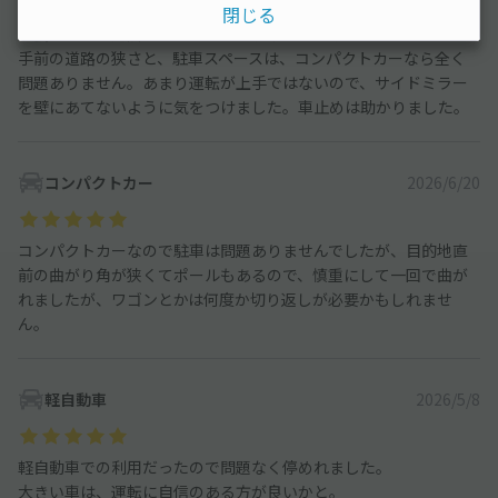
近くの球場へ行くためにお借りしました。
閉じる
大会があると近隣のパーキングは満車なので助かります。
手前の道路の狭さと、駐車スペースは、コンパクトカーなら全く
問題ありません。あまり運転が上手ではないので、サイドミラー
を壁にあてないように気をつけました。車止めは助かりました。
コンパクトカー
2026/6/20
コンパクトカーなので駐車は問題ありませんでしたが、目的地直
前の曲がり角が狭くてポールもあるので、慎重にして一回で曲が
れましたが、ワゴンとかは何度か切り返しが必要かもしれませ
ん。
軽自動車
2026/5/8
軽自動車での利用だったので問題なく停めれました。
大きい車は、運転に自信のある方が良いかと。