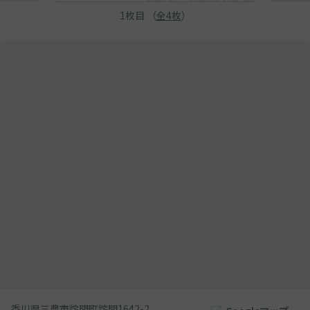
1
枚目 （
全
4
枚
）
香川県三豊市詫間町詫間1642-2