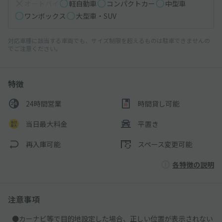
オートバイ
軽自動車
コンパクトカー
中型車
ワンボックス
大型車・SUV
対応車種に該当する車両でも、サイズ制限を超えるものは駐車できませんの
でご注意ください。
特徴
24時間営業
時間貸し可能
当日最大料金
平置き
再入庫可能
スペース変更可能
各特徴の説明
注意事項
●カーナビ等で目的地設定した場合、正しい位置が表示されない