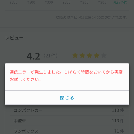
¥300
¥300
¥300
¥300
¥300
¥300
先行予約
以降の空き状況は毎日24:00に更新されます。
レビュー
4.2
（21件）
満足度
4.2
立地
4.7
通信エラーが発生しました。しばらく時間をおいてから再度
停めやすさ
4.4
駐車料金
4.5
お試しください。
車種ごとの利用実績
閉じる
軽自動車
318
件
コンパクトカー
113
件
中型車
113
件
ワンボックス
71
件