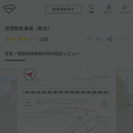
駐車場を貸す
検索
ログイン
メニュー
詫間駅駐車場（駅北）
（
21件
）
保存
シェア
写真・地図
詳細情報
日時の指定
レビュー