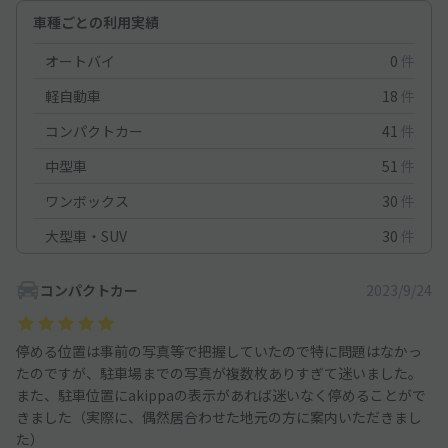
車種ごとの利用実績
オートバイ
0
件
軽自動車
18
件
コンパクトカー
41
件
中型車
51
件
ワンボックス
30
件
大型車・SUV
30
件
コンパクトカー
2023/9/24
停める位置は事前の写真等で把握していたので特に問題はなかっ
たのですが、駐車場までの写真が複数枚ありすぎて迷いました。
また、駐車位置にakippaの表示があれば迷いなく停めることがで
きました（実際に、偶然居合わせた地元の方に案内いただきまし
た）