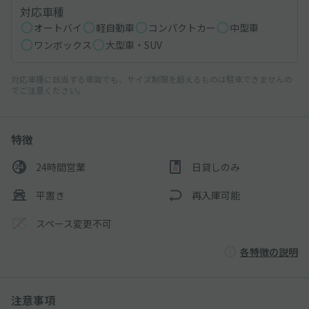
対応車種
オートバイ
軽自動車
コンパクトカー
中型車
ワンボックス
大型車・SUV
対応車種に該当する車両でも、サイズ制限を超えるものは駐車できませんの
でご注意ください。
特徴
24時間営業
日貸しのみ
平置き
再入庫可能
スペース変更不可
各特徴の説明
注意事項