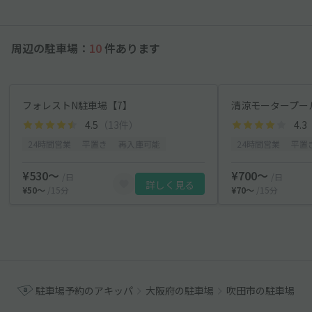
周辺の駐車場：
10
件あります
フォレストN駐車場【7】
清涼モータープー
4.5
（13件）
4.3
24時間営業
平置き
再入庫可能
24時間営業
平置
¥530〜
¥700〜
/日
/日
詳しく見る
¥50〜
/15分
¥70〜
/15分
駐車場予約のアキッパ
大阪府の駐車場
吹田市の駐車場