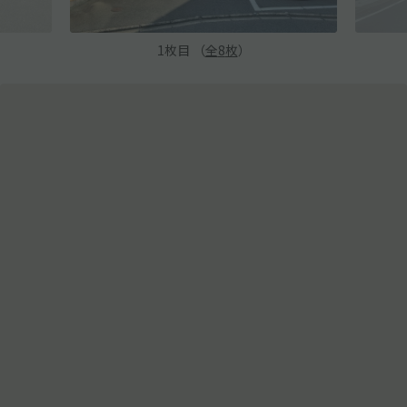
1
枚目 （
全
8
枚
）