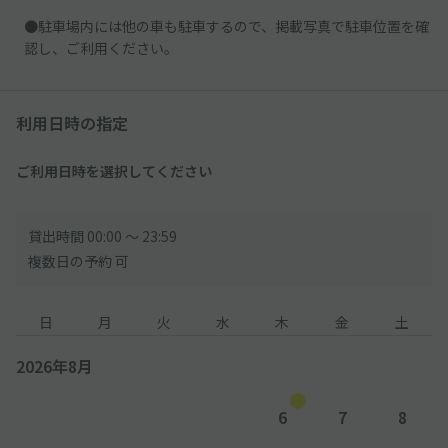
●駐車場内には他の車も駐車するので、掲載写真で駐車位置を確
認し、ご利用ください。
利用日時の指定
ご利用日時を選択してください
貸出時間 00:00 〜 23:59
複数日の予約 可
日
月
火
水
木
金
土
2026年8月
6
7
8