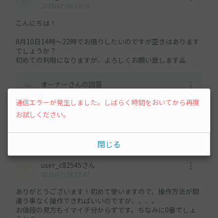
2025/07/30 10:28
こんにちは！
8月10日14時〜22時でお借りしたいのですが空きはあります
でしょうか？
初めての利用になりますが、よろしくお願い致します🙇
オーナーさんの回答
2025/07/30 10:40
通信エラーが発生しました。しばらく時間をおいてから再度
予約の状況を確認してみましたが現在は空きがな
お試しください。
いようです
またのご利用お願いします
閉じる
user_c82545さん
2025/07/28 22:47
ありがとうございます！初めて使いますので、操作方法が間
違う事なく操作できればいいのですが、、、。
お値段の見方もイマイチ分からずです。ちなみに0番でしょ