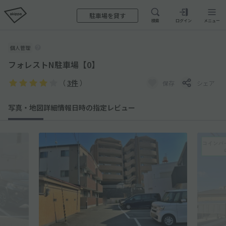
駐車場を貸す
検索
ログイン
メニュー
個人管理
フォレストN駐車場【0】
（
3件
）
保存
シェア
写真・地図
詳細情報
日時の指定
レビュー