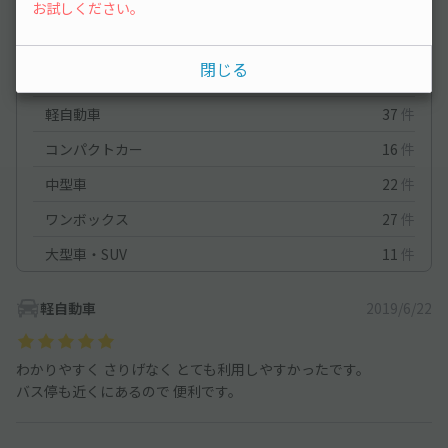
お試しください。
停めやすさ
4.8
駐車料金
4.8
車種ごとの利用実績
閉じる
オートバイ
0
件
軽自動車
37
件
コンパクトカー
16
件
中型車
22
件
ワンボックス
27
件
大型車・SUV
11
件
軽自動車
2019/6/22
わかりやすく さりげなく とても利用しやすかったです。
バス停も近くにあるので 便利です。