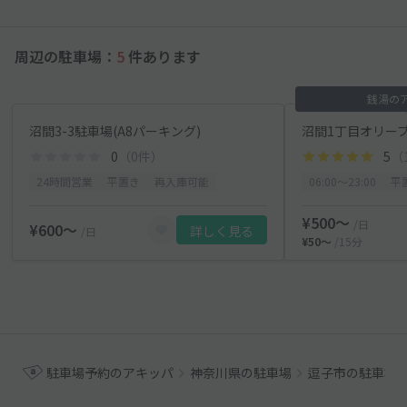
周辺の駐車場：
5
件あります
銭湯の
沼間3-3駐車場(A8パーキング)
沼間1丁目オリー
0
（0件）
5
（
24時間営業
平置き
再入庫可能
06:00〜23:00
平
¥500〜
/日
¥600〜
詳しく見る
/日
¥50〜
/15分
駐車場予約のアキッパ
神奈川県の駐車場
逗子市の駐車場