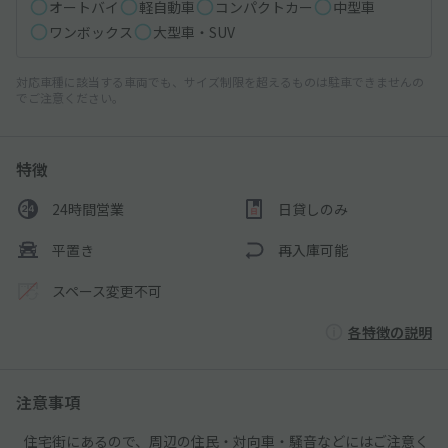
オートバイ
軽自動車
コンパクトカー
中型車
ワンボックス
大型車・SUV
対応車種に該当する車両でも、サイズ制限を超えるものは駐車できませんの
でご注意ください。
特徴
24時間営業
日貸しのみ
平置き
再入庫可能
スペース変更不可
各特徴の説明
注意事項
住宅街にあるので、周辺の住民・対向車・騒音などにはご注意く