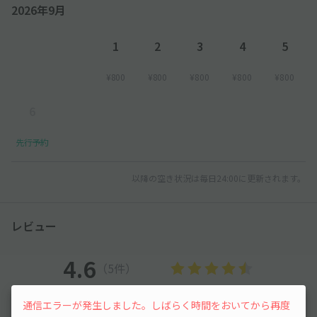
2026年9月
1
2
3
4
5
¥800
¥800
¥800
¥800
¥800
6
先行予約
以降の空き状況は毎日24:00に更新されます。
レビュー
4.6
（5件）
通信エラーが発生しました。しばらく時間をおいてから再度
満足度
4.6
立地
4