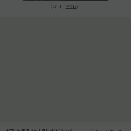
1
枚目 （
全
2
枚
）
神奈川県三浦郡葉山町長柄1642-573