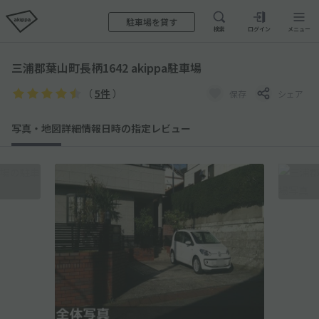
駐車場を貸す
検索
ログイン
メニュー
三浦郡葉山町長柄1642 akippa駐車場
（
5件
）
保存
シェア
写真・地図
詳細情報
日時の指定
レビュー