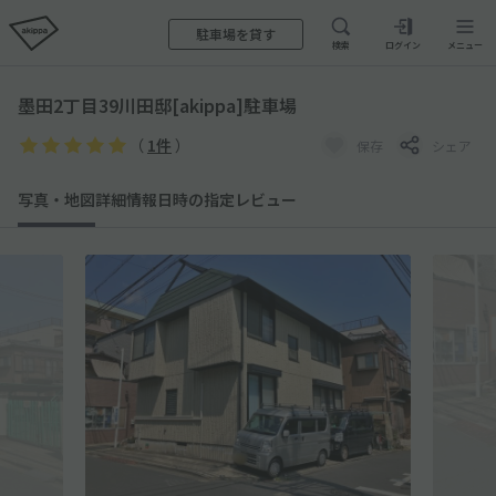
駐車場を貸す
検索
ログイン
メニュー
墨田2丁目39川田邸[akippa]駐車場
（
1件
）
保存
シェア
写真・地図
詳細情報
日時の指定
レビュー