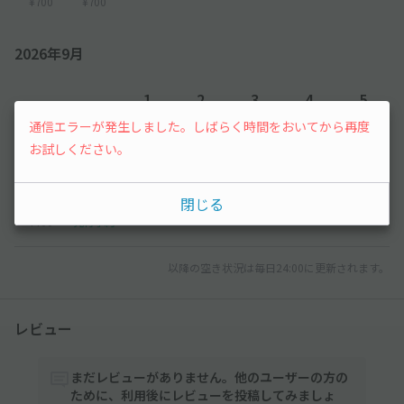
¥700
¥700
2026年9月
1
2
3
4
5
通信エラーが発生しました。しばらく時間をおいてから再度
¥700
¥700
¥700
¥700
¥700
お試しください。
6
7
閉じる
¥700
先行予約
以降の空き状況は毎日24:00に更新されます。
レビュー
まだレビューがありません。他のユーザーの方の
ために、利用後にレビューを投稿してみましょ