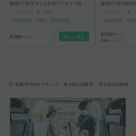
墨田2丁目16 キムラ金型☆アキッパ駐車場
墨田2丁目14野中邸
0
（0件）
0
（
24時間営業
平置き
再入庫可能
24時間営業
平置
¥700〜
/日
¥700〜
詳しく見る
/日
¥70〜
/15分
駐車場予約のアキッパ
東京都の駐車場
足立区の駐車場