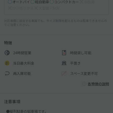
オートバイ
軽自動車
コンパクトカー
中型車
ワンボックス
大型車・SUV
対応車種に該当する車両でも、サイズ制限を超えるものは駐車できませんの
でご注意ください。
特徴
24時間営業
時間貸し可能
当日最大料金
平置き
再入庫可能
スペース変更不可
各特徴の説明
注意事項
●縦列駐車の駐車場です。