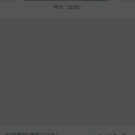
1
枚目 （
全
3
枚
）
東京都墨田区墨田2丁目39-1