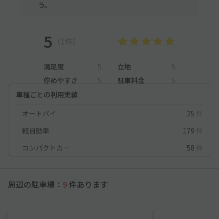
う。
5
（1件）
満足度
5
立地
5
停めやすさ
5
駐車料金
5
車種ごとの利用実績
オートバイ
25
件
軽自動車
179
件
コンパクトカー
58
件
周辺の駐車場：
9
件あります