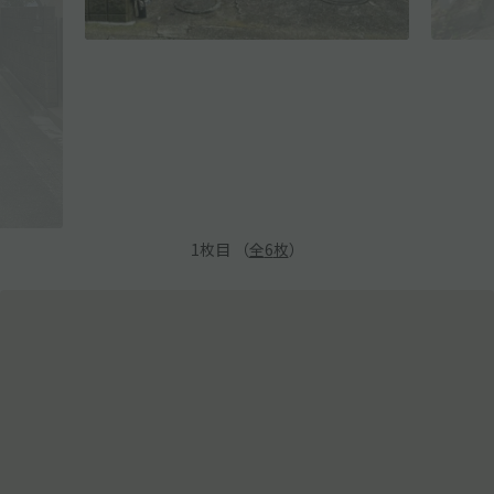
1
枚目 （
全
6
枚
）