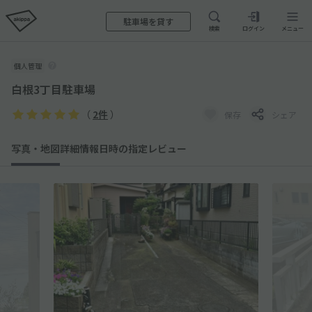
駐車場を貸す
検索
ログイン
メニュー
個人管理
白根3丁目駐車場
（
2件
）
保存
シェア
写真・地図
詳細情報
日時の指定
レビュー