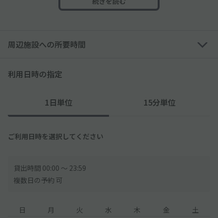
続きを読む
●車止めはございません
●住宅地となりますので、夜間のアイドリングや騒音は控えてく
ださい
周辺施設への所要時間
●出庫の際は2段階で停止し、安全確認を目視で行ってから出庫
してください
利用日時の指定
1日単位
15分単位
ご利用日時を選択してください
貸出時間 00:00 〜 23:59
複数日の予約 可
日
月
火
水
木
金
土