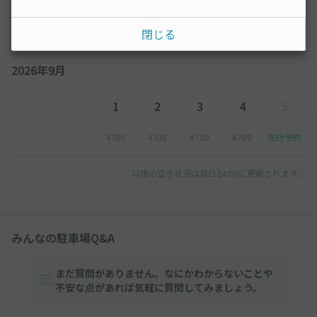
¥700
¥700
閉じる
2026年9月
1
2
3
4
5
¥700
¥700
¥700
¥700
先行予約
以降の空き状況は毎日24:00に更新されます。
みんなの駐車場Q&A
まだ質問がありません。なにかわからないことや
不安な点があれば気軽に質問してみましょう。