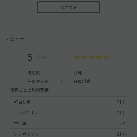
質問する
レビュー
5
（2件）
満足度
5
立地
5
停めやすさ
5
駐車料金
5
車種ごとの利用実績
軽自動車
71
件
コンパクトカー
21
件
中型車
19
件
ワンボックス
21
件