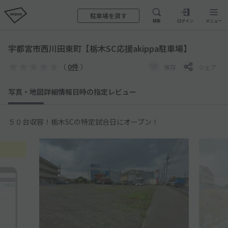
駐車場を貸す
検索
ログイン
メニュー
宇都宮市西川田東町【栃木SC応援akippa駐車場】
（
0件
）
保存
シェア
写真・地図
詳細情報
日時の指定
レビュー
５０台収容！栃木SCの特定試合日にオープン！