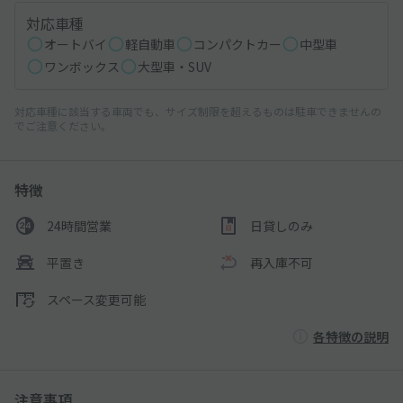
対応車種
オートバイ
軽自動車
コンパクトカー
中型車
ワンボックス
大型車・SUV
対応車種に該当する車両でも、サイズ制限を超えるものは駐車できませんの
でご注意ください。
特徴
24時間営業
日貸しのみ
平置き
再入庫不可
スペース変更可能
各特徴の説明
注意事項