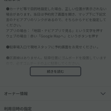
●カーナビ等で目的地設定した場合、正しい位置が表示されない
場合があります。当日は予約完了画面を開き、マップ下に下記文
言のナビアプリのリンクがあるので、そちらからナビを設定して
ください。
アプリの場合：「地図・ナビアプリで見る」という文字を押す
ウェブの場合：赤い「Google Mapへ」というボタンを押す
●駐車場入口で現地スタッフに予約画面をお見せください 。
●区画線はありません。駐車位置にゴムボードを設置しています
ので、必ずゴムボードの上に駐車してください。
続きを読む
●混雑が予想されるため、時間に余裕を持ってお越しください。
●場内での事故につきましては責任を負いかねますので、ご了承
お願いします。
オーナー情報
●駐車場内は火気厳禁です。必ず禁煙を守り、空き缶やゴミなど
は必ず持ち帰りをお願いします。
利用日時の指定