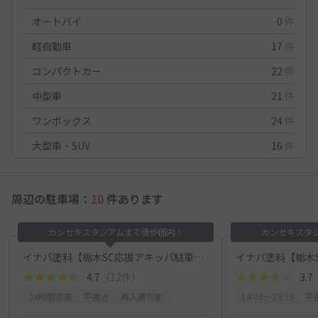
オートバイ
0
件
軽自動車
17
件
コンパクトカー
22
件
中型車
21
件
ワンボックス
24
件
大型車・SUV
16
件
周辺の駐車場：
10
件あります
カンセキスタジアムまで徒歩圏内！
カンセキスタ
イナバ塗料【栃木SC応援アキッパ駐車場】日曜・祝日24時間可
4.7
（12件）
3.7
24時間営業
平置き
再入庫可能
14:00〜23:59
平