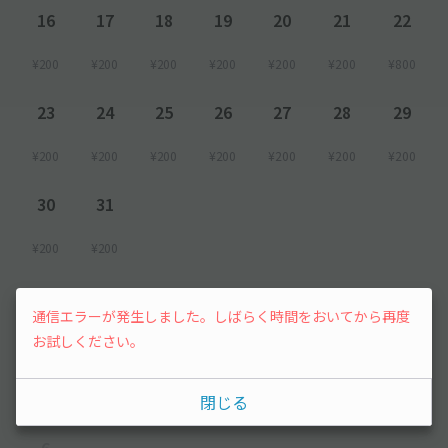
16
17
18
19
20
21
22
¥200
¥200
¥200
¥200
¥200
¥200
¥800
23
24
25
26
27
28
29
¥200
¥200
¥200
¥200
¥200
¥200
¥200
30
31
¥200
¥200
2026年9月
通信エラーが発生しました。しばらく時間をおいてから再度
お試しください。
1
2
3
4
5
閉じる
¥200
¥200
¥200
¥200
¥500
6