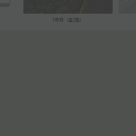
1
枚目 （
全
7
枚
）