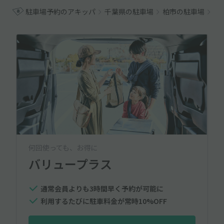
駐車場予約のアキッパ
千葉県の駐車場
柏市の駐車場
柏
何回使っても、お得に
バリュープラス
通常会員よりも3時間早く予約が可能に
利用するたびに駐車料金が常時10%OFF