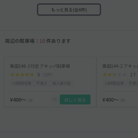
もっと見る(全6件)
周辺の駐車場：
10
件あります
青田146-1付近 アキッパ駐車場
青田144-2 アキ
5
（2件）
2.7
24時間営業
平置き
再入庫可能
24時間営業
平置
¥400〜
¥400〜
詳しく見る
/日
/日