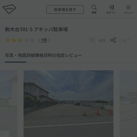
駐車場を貸す
検索
ログイン
メニュー
駒木台391-5 アキッパ駐車場
（
7件
）
保存
シェア
写真・地図
詳細情報
日時の指定
レビュー