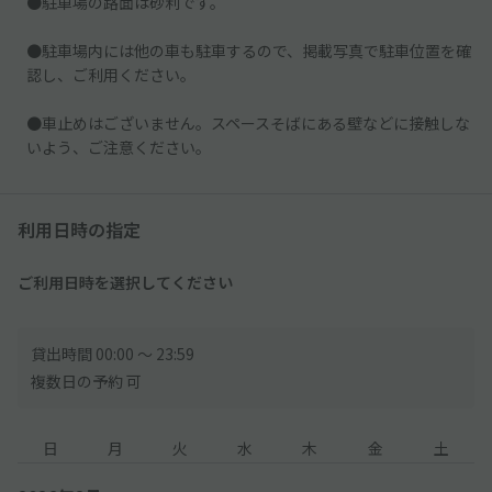
●駐車場の路面は砂利です。
●駐車場内には他の車も駐車するので、掲載写真で駐車位置を確
認し、ご利用ください。
●車止めはございません。スペースそばにある壁などに接触しな
いよう、ご注意ください。
利用日時の指定
ご利用日時を選択してください
貸出時間 00:00 〜 23:59
複数日の予約 可
日
月
火
水
木
金
土