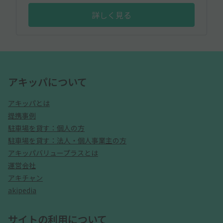
詳しく見る
アキッパについて
アキッパとは
提携事例
駐車場を貸す：個人の方
駐車場を貸す：法人・個人事業主の方
アキッパバリュープラスとは
運営会社
アキチャン
akipedia
サイトの利用について