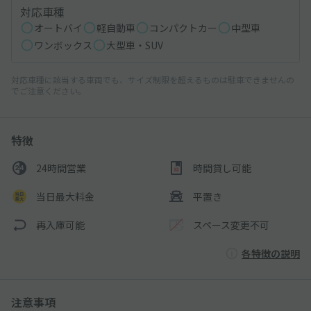
対応車種
オートバイ
軽自動車
コンパクトカー
中型車
ワンボックス
大型車・SUV
対応車種に該当する車両でも、サイズ制限を超えるものは駐車できませんの
でご注意ください。
特徴
24時間営業
時間貸し可能
当日最大料金
平置き
再入庫可能
スペース変更不可
各特徴の説明
注意事項