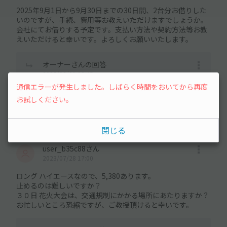
2025年9月1日から9月30日までの30日間、2台分お借りした
いのですが、手続、費用等お教えいただけますでしょうか。
会社にてお借りする予定です。支払い方法や契約方法等お教
えいただけると幸いです。よろしくお願いいたします。
オーナーさんの回答
2025/08/01 13:45
通信エラーが発生しました。しばらく時間をおいてから再度
月極駐車場の契約をお願いします。
月額5,500円(消費税込)でお願いします。
お試しください。
契約書は御社にお願いします。
閉じる
user_b35c88さん
2023/07/28 17:00
ロング ハイエースなので、5,380あります。
止めるのは難しいですか？
３０日 花火大会は、交通規制にかかる場所にあたりますか？
お忙しいところ恐縮ですが、ご教授頂けると幸いです。