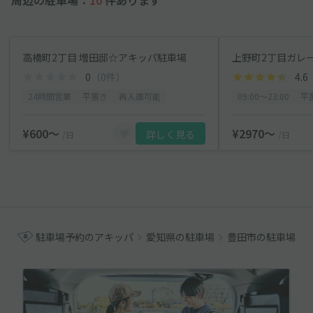
高橋町2丁目 増田邸☆アキッパ駐車場
上野町2丁目ガレ
0
（0件）
4.6
24時間営業
平置き
再入庫可能
09:00〜23:00
平
¥600〜
¥2970〜
詳しく見る
/日
/日
駐車場予約のアキッパ
愛知県の駐車場
豊田市の駐車場