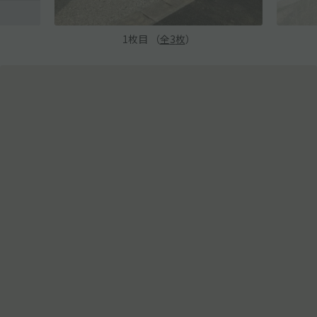
1
枚目 （
全
3
枚
）