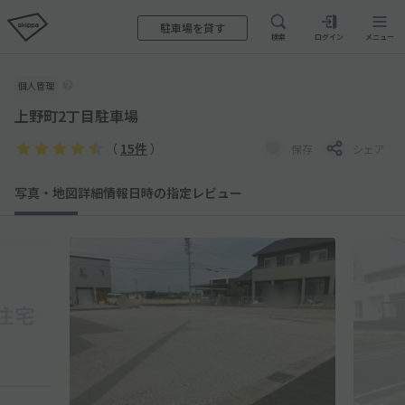
駐車場を貸す
検索
ログイン
メニュー
個人管理
上野町2丁目駐車場
（
15件
）
保存
シェア
写真・地図
詳細情報
日時の指定
レビュー