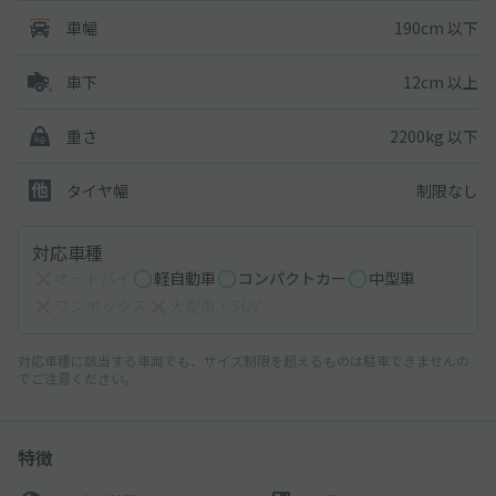
190cm 以下
車幅
12cm 以上
車下
2200kg 以下
重さ
制限なし
タイヤ幅
対応車種
オートバイ
軽自動車
コンパクトカー
中型車
ワンボックス
大型車・SUV
対応車種に該当する車両でも、サイズ制限を超えるものは駐車できませんの
でご注意ください。
特徴