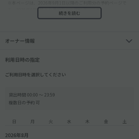
※本ページは、2026年9月1日以降のご利用分の予約ページで
す。2026年9月1日より予約受付を開始予定です。
続きを読む
【ご利用について】
◆予約時間を過ぎて出庫される場合
超過料金として
オーナー情報
・最初の30分：380円(税込)
・以降1時間毎：760円(税込)
を別途現地にてお支払いいただきます。
利用日時の指定
◆お車の出入りは出来かねます。一度出庫すると再入場はできま
せん
ご利用日時を選択してください
◆必ずご利用前に車両ナンバーの登録をお願いします
登録されていないと駐車場のご利用ができない場合がございま
すので十分ご注意ください
貸出時間 00:00 〜 23:59
◆車両ナンバーは地域名・分類番号・ひらがな・一連指定番号ま
複数日の予約 可
で正確に登録してください。
◆【0:30～4:00】間の徒歩での入出場は夜間通用口をご利用くだ
さい。通用口については下記URLより確認ください
日
月
火
水
木
金
土
※地上からスロープを使うことは危険ですので、お止めくださ
い
2026年8月