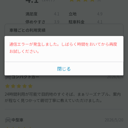
【入庫について】
①当駐車場は入庫時に「駐車券」を発行の上ご利用いただく必要
満足度
4.1
立地
4.9
がございます。
停めやすさ
3.9
駐車料金
4.1
必ず駐車場入口ゲートの発券機にて【駐車券】をお受け取りく
ださい。
車種ごとの利用実績
②場内案内を参考にしながら「Y3」のある地下3Fまで向かい、
軽自動車
27
件
管理員に声をかけて駐車券にアキッパのスタンプを押してもらっ
通信エラーが発生しました。しばらく時間をおいてから再度
て下さい。
お試しください。
コンパクトカー
89
件
※駐車券にスタンプがないと出口で料金のお支払いが発生しま
すのでご注意下さい。
中型車
370
件
③駐車券にスタンプ押印後、管理員の案内で機械式スペースまで
閉じる
誘導致します。
コンパクトカー
2026/6/9
【出庫について】
予約後に「予約情報」の”以下を必ずご確認ください”をご参照く
24時間利用が可能で目的地のすぐそば、まぁリーズナブル、案内
ださい。
が程なく見つかって親切丁寧に教えていただけました。
中型車
2026/5/20