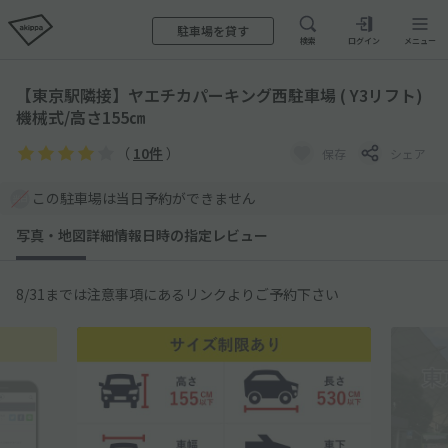
駐車場を貸す
検索
ログイン
メニュー
【東京駅隣接】ヤエチカパーキング西駐車場 ( Y3リフト)
機械式/高さ155㎝
（
10件
）
保存
シェア
この駐車場は当日予約ができません
写真・地図
詳細情報
日時の指定
レビュー
8/31までは注意事項にあるリンクよりご予約下さい