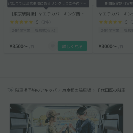
8/31までは注意事項にあるリンクよりご予約下さい
期間限定割引実施中
【東京駅隣接】ヤエチカパーキング西駐車場（サウスタワーＣリフト）
5
（3件）
5
（
24時間営業
機械式(有人)
24時間営業
機械式
¥3500〜
¥3000〜
詳しく見る
/日
/日
駐車場予約のアキッパ
東京都の駐車場
千代田区の駐車場