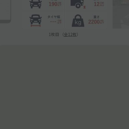
1
枚目 （
全
12
枚
）