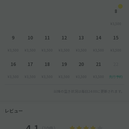
https://parking.yaechika.com/qa.html
8
【サイズ制限について】
●サイズ制限により駐車ができない場合、当駐車場は一切責任を
¥3,500
負わず・返金も致しません。
9
10
11
12
13
14
15
●駐車場の制限サイズ内であることをご確認のうえ、ご予約をお
願いいたします。
¥3,500
¥3,500
¥3,500
¥3,500
¥3,500
¥3,500
¥3,500
※車検証記載の寸法は車両本体のみとなります。
サイズ制限以外にも
16
17
18
19
20
21
22
①アンテナが取り外し又はたためること
②ドアミラーがたためることを確認ください。
¥3,500
¥3,500
¥3,500
¥3,500
¥3,500
¥3,500
先行予約
[ 利用可能サイズ制限内であっても以下の車両は利用不可 ]
・ルーフキャリア（金具のみ含む）搭載車両
以降の空き状況は毎日24:00に更新されます。
・ウイング、背面にスペアタイヤ搭載車両
・各種トラックなど
・サイドミラーが折りたためない車両
レビュー
※外国車・スポーツカーなどのタイヤ幅が広い車は利用できない
可能性あり
4.1
（10件）