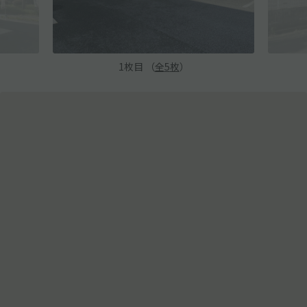
1
枚目 （
全
5
枚
）