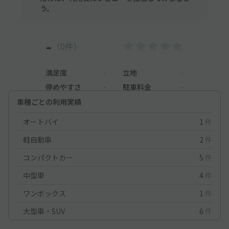
う。
-
（0件）
満足度
-
立地
-
停めやすさ
-
駐車料金
-
車種ごとの利用実績
オートバイ
1
件
軽自動車
2
件
コンパクトカー
5
件
中型車
4
件
ワンボックス
1
件
大型車・SUV
6
件