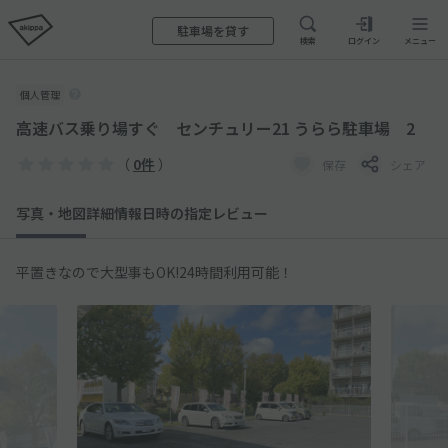
駐車場を貸す
検索
ログイン
メニュー
個人管理
高速バス乗り場すぐ センチュリー21 うらら駐車場 2
（
0件
）
保存
シェア
写真・地図
詳細情報
日時の指定
レビュー
平置きなので大型事もOK!24時間利用可能！