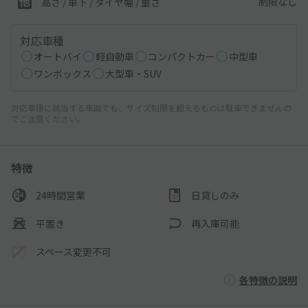
制限なし
高さ / 車下 / タイヤ幅 /
重さ
対応車種
オートバイ
軽自動車
コンパクトカー
中型車
ワンボックス
大型車・SUV
対応車種に該当する車両でも、サイズ制限を超えるものは駐車できませんの
でご注意ください。
特徴
24時間営業
日貸しのみ
平置き
再入庫可能
スペース変更不可
各特徴の説明