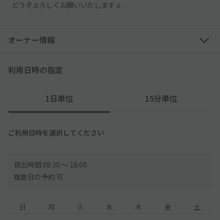
どうぞよろしくお願いいたします☺︎
オーナー情報
利用日時の指定
1日単位
15分単位
ご利用日時を選択してください
貸出時間 08:30 〜 18:00
複数日の予約 可
日
月
火
水
木
金
土