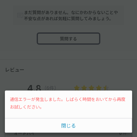
まだ質問がありません。なにかわからないことや
不安な点があれば気軽に質問してみましょう。
質問する
レビュー
4.8
（6件）
通信エラーが発生しました。しばらく時間をおいてから再度
満足度
4.8
立地
4.8
お試しください。
停めやすさ
5
駐車料金
4.7
車種ごとの利用実績
閉じる
オートバイ
0
件