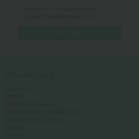
1台分のスペースでも無駄なく収益化
完全無料で駐車場運用を始められる
詳しく見る
アキッパについて
アキッパとは
提携事例
駐車場を貸す：個人の方
駐車場を貸す：法人・個人事業主の方
アキッパバリュープラスとは
運営会社
アキチャン