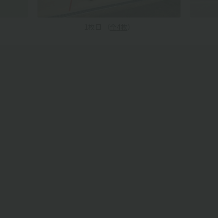
1
枚目 （
全
4
枚
）