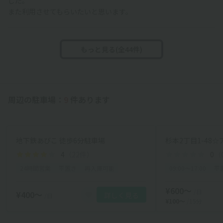
した。
また利用させてもらいたいと思います。
もっと見る(全44件)
周辺の駐車場：
9
件あります
地下鉄あびこ 徒歩6分駐車場
杉本2丁目1-48
4
（22件）
0
（
24時間営業
平置き
再入庫可能
09:00〜17:00
平
¥600〜
/日
¥400〜
詳しく見る
/日
¥100〜
/15分