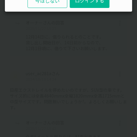
ログインする
今はしない
駐車されていないのに、予約可能通知が来ないので
どのようにすれば、お借りできるのか教えてください。
オーナーさんの回答
2025/11/27 19:27
12月14日に、借りられるとのことです。
貸し出し開始日が、14日前からなので、
12月1日頃に、借りて下さいお願いします、
user_ac281aさん
2024/10/19 14:24
日産エクストレイルを停めたいのですが、SUV型の車です。
サイズ的には全長4640mmx全幅1820mmx全高1715mmと
中型サイズです。問題無いでしょうか?。よろしくお願いしま
す。
オーナーさんの回答
2025/11/27 19:43
全長5メートル弱ならば、駐車出来ます。