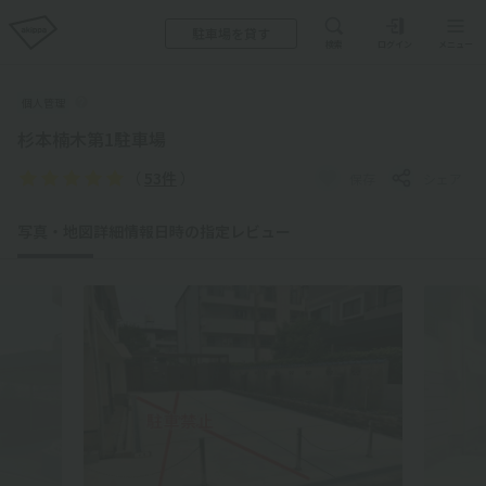
駐車場を貸す
検索
ログイン
メニュー
個人管理
杉本楠木第1駐車場
（
53件
）
保存
シェア
写真・地図
詳細情報
日時の指定
レビュー