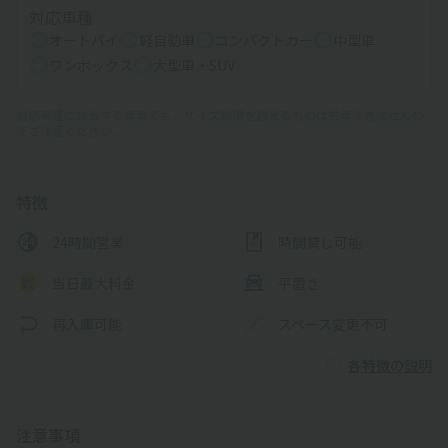
対応車種
オートバイ
軽自動車
コンパクトカー
中型車
ワンボックス
大型車・SUV
対応車種に該当する車両でも、サイズ制限を超えるものは駐車できませんの
でご注意ください。
特徴
24時間営業
時間貸し可能
当日最大料金
平置き
再入庫可能
スペース変更不可
各特徴の説明
注意事項