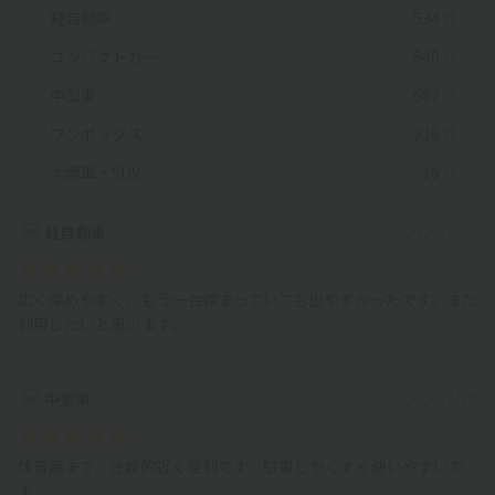
軽自動車
534
件
コンパクトカー
540
件
中型車
687
件
ワンボックス
216
件
大型車・SUV
16
件
軽自動車
2026/7/30
広く停めやすく、もう一台停まっていても出やすかったです。また
利用したいと思います。
中型車
2026/7/29
体育館まで、比較的近く便利です、駐車しやくすく使いやすいで
す