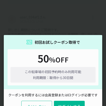
user_034af1さん
2026/02/21 17:06
貸し出し期間についてご質問です。
当方の都合により3/14〜3/29までの少し長期間、貸し出しの
ご対応はご相談可能なものでしょうか、？
初回お試しクーポン取得で
オーナーさんの回答
50
2026/03/09 14:24
%OFF
14日前からの予約を、30日前からの予約に
通信エラーが発生しました。しばらく時間をおいてから再度
変更しました。
お試しください。
この駐車場の初回予約時のみ利用可能
利用期限：取得から30日間
閉じる
user_4ac18aさん
2025/11/27 18:54
クーポンを利用するには会員登録またはログインが必要です
向かいの駄菓子かふぇ集GOコラボです。
マルシェなどイベント開催時に、お借りしたいのですが