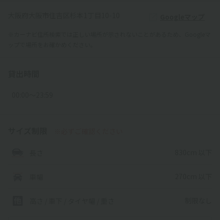
大阪府大阪市住吉区杉本1丁目10-10
Googleマップ
※カーナビ住所検索では正しい場所が示されないことがあるため、Googleマ
ップで場所をお確かめください。
貸出時間
00:00〜23:59
サイズ制限
※必ずご確認ください
830cm 以下
長さ
270cm 以下
車幅
制限なし
高さ / 車下 / タイヤ幅 /
重さ