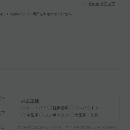
Googleマップ
、Googleマップで場所をお確かめください。
以下
対応車種
オートバイ
軽自動車
コンパクトカー
以下
中型車
ワンボックス
大型車・SUV
なし
対応車種に該当する車両でも、サイズ制限を超えるものは駐車で