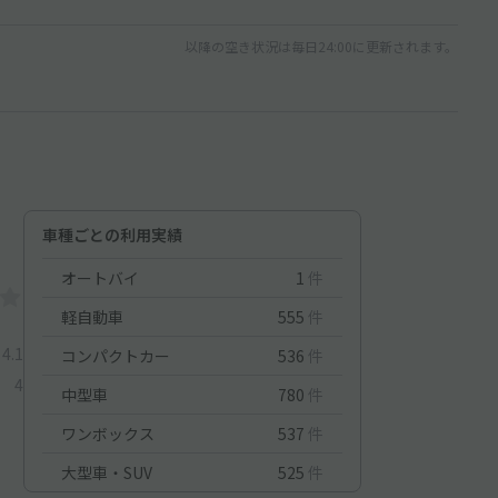
以降の空き状況は毎日24:00に更新されます。
車種ごとの利用実績
オートバイ
1
件
軽自動車
555
件
4.1
コンパクトカー
536
件
4
中型車
780
件
ワンボックス
537
件
大型車・SUV
525
件