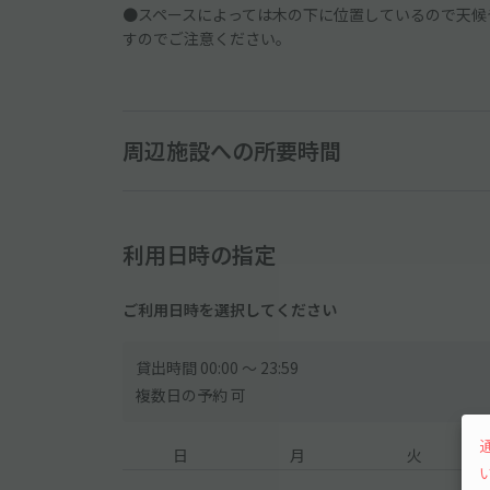
●スペースによっては木の下に位置しているので天候
すのでご注意ください。
周辺施設への所要時間
利用日時の指定
ご利用日時を選択してください
貸出時間 00:00 〜 23:59
複数日の予約 可
日
月
火