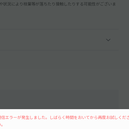
や状況により枝葉等が落ちたり接触したりする可能性がございま
通信エラーが発生しました。しばらく時間をおいてから再度お試しくだ
水
木
金
土
い。