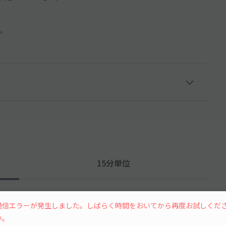
。
15分単位
通信エラーが発生しました。しばらく時間をおいてから再度お試しくだ
い。