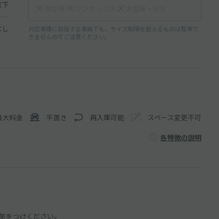
以下
中型車
ワンボックス
大型車・SUV
なし
対応車種に該当する車両でも、サイズ制限を超えるものは駐車で
きませんのでご注意ください。
最大料金
平置き
再入庫可能
スペース変更不可
各特徴の説明
気をつけください。