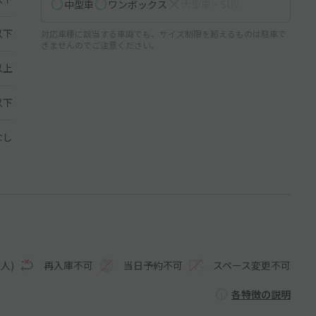
中型車
ワンボックス
大型車・SUV
以下
対応車種に該当する車両でも、サイズ制限を超えるものは駐車で
きませんのでご注意ください。
以上
 以下
なし
人)
再入庫不可
当日予約不可
スペース変更不可
各特徴の説明