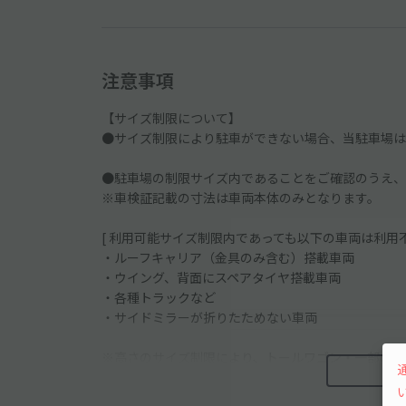
注意事項
【サイズ制限について】
●サイズ制限により駐車ができない場合、当駐車場は
●駐車場の制限サイズ内であることをご確認のうえ、
※車検証記載の寸法は車両本体のみとなります。
[ 利用可能サイズ制限内であっても以下の車両は利用不
・ルーフキャリア（金具のみ含む）搭載車両
・ウイング、背面にスペアタイヤ搭載車両
・各種トラックなど
・サイドミラーが折りたためない車両
※高さのサイズ制限により、トールワゴン・一部の軽
※外国車・スポーツカーなどのタイヤ幅が広い車は利
※メルセデスベンツは一部車種のみ制限内ですが、タ