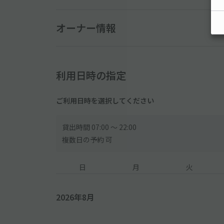
【ご利用時間について】
オーナー情報
●当駐車場には利用時間制限がございます。時間制限
※利用時間外でのご利用は出来ません。
※万が一利用時間を超えて駐車をしてしまった場合、
▼以下現地料金
利用日時の指定
-----------------------------------
【時間料金】
ご利用日時を選択してください
15分300円(税込)
【長時間サービス料金】
貸出時間 07:00 〜 22:00
[ハイルーフ]
複数日の予約 可
＜平日＞
(08:00～22:00)最大3500円
日
月
火
[普通車]
＜平日＞
(08:00～22:00)最大2500円
2026年8月
[普通車・ハイルーフ]
＜土日祝＞