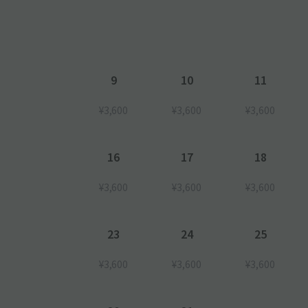
(08:00～22:00)最大2000円
[宿泊料金（すべての曜日）]
(22:00～08:00)最大1000円 ※営業時間外の為、入出
※料金や制限事項等につきまして、予告なく変更する
ので、予めご了承ください。
9
10
11
【入庫方法について】
¥3,600
¥3,600
¥3,600
●到着後、現地スタッフへアキッパで予約している旨
い。申請なき場合、現地にて別途お支払が発生します
16
17
18
¥3,600
¥3,600
¥3,600
23
24
25
¥3,600
¥3,600
¥3,600