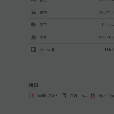
185cm 
車幅
12cm 
車下
1800kg
重さ
制限
タイヤ幅
特徴
時間制限あり
日貸しのみ
機械式(有