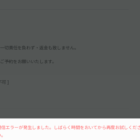
一切責任を負わず・返金も致しません。
ご予約をお願いいたします。
可 ]
自動車は利用できません
通信エラーが発生しました。しばらく時間をおいてから再度お試しくだ
続きを読む
用できない可能性あり
い。
イプ・年式等により車幅制限オーバーで利用できません