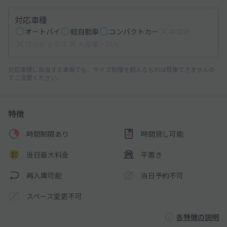
対応車種
オートバイ
軽自動車
コンパクトカー
中型車
ワンボックス
大型車・SUV
対応車種に該当する車両でも、サイズ制限を超えるものは駐車できませんの
でご注意ください。
特徴
時間制限あり
時間貸し可能
当日最大料金
平置き
再入庫可能
当日予約不可
スペース変更不可
各特徴の説明