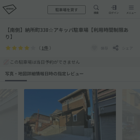
駐車場を貸す
検索
ログイン
メニュー
【南側】納所町338☆アキッパ駐車場【利用時間制限あ
り】
（
1件
）
保存
シェア
この駐車場は当日予約ができません
写真・地図
詳細情報
日時の指定
レビュー