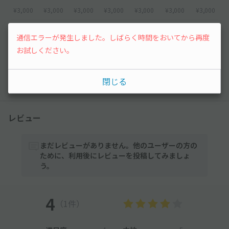
¥3,000
¥3,000
¥3,000
¥3,000
¥3,000
¥3,000
¥3,000
16
17
18
19
20
21
通信エラーが発生しました。しばらく時間をおいてから再度
お試しください。
¥3,000
¥3,000
¥3,000
¥3,000
¥3,000
先行予約
閉じる
以降の空き状況は毎日24:00に更新されます。
レビュー
まだレビューがありません。他のユーザーの方の
ために、利用後にレビューを投稿してみましょ
う。
4
（1件）