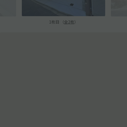
1
枚目 （
全
2
枚
）