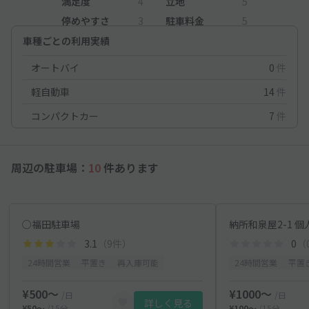
満足度
4
立地
5
停めやすさ
3
駐車料金
5
車種ごとの利用実績
オートバイ
0
件
軽自動車
14
件
コンパクトカー
7
件
周辺の駐車場：
10
件あります
○福田駐車場
納所和泉屋2-1 
3.1
（9件）
0
（
24時間営業
平置き
再入庫可能
24時間営業
平置
¥500〜
¥1000〜
/日
/日
詳しく見る
¥50〜
/15分
¥100〜
/15分