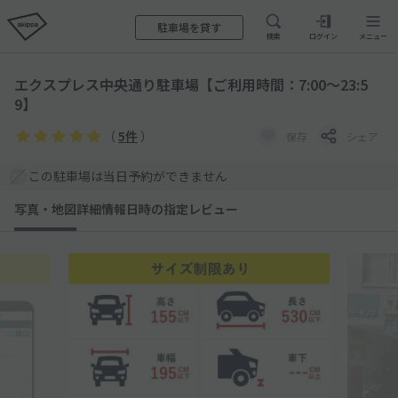
駐車場を貸す
検索
ログイン
メニュー
エクスプレス中央通り駐車場【ご利用時間：7:00～23:5
9】
（
5件
）
保存
シェア
この駐車場は当日予約ができません
写真・地図
詳細情報
日時の指定
レビュー