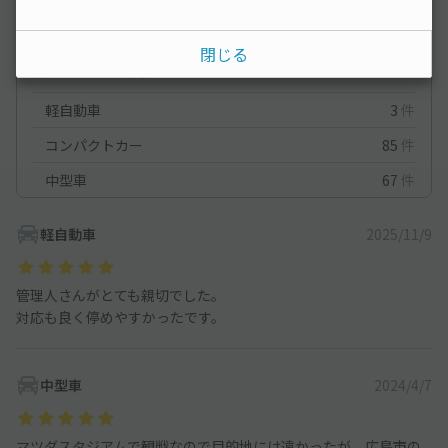
満足度
5
立地
5
停めやすさ
5
駐車料金
4.8
閉じる
車種ごとの利用実績
軽自動車
3
件
コンパクトカー
85
件
中型車
67
件
軽自動車
2025/11/9
管理人さんがとても親切でした。
対応も良く停めやすかったです。
中型車
2024/4/7
マツダスタジアムで観戦なので目的地には遠かったが、広島市の