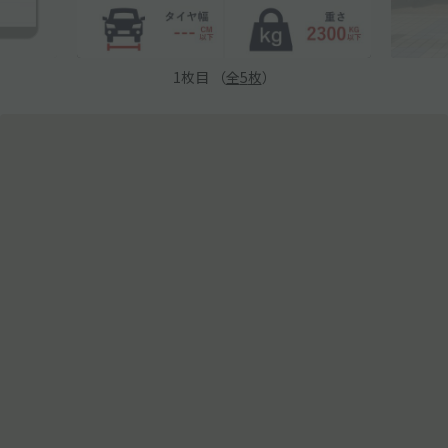
1
枚目 （
全
5
枚
）