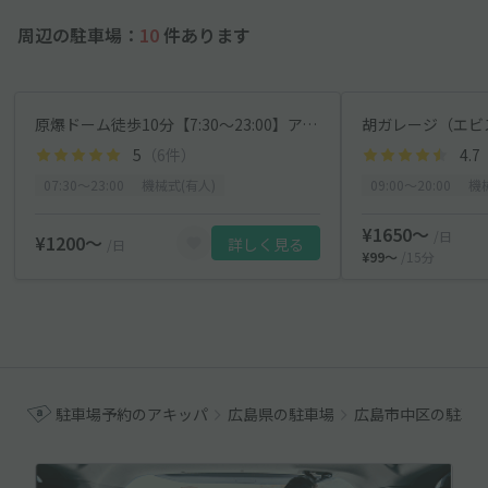
周辺の駐車場：
10
件あります
原爆ドーム徒歩10分【7:30～23:00】アイパーキング ※ハイルーフOK
5
（6件）
4.7
07:30〜23:00
機械式(有人)
09:00〜20:00
機
¥1650〜
/日
¥1200〜
詳しく見る
/日
¥99〜
/15分
駐車場予約のアキッパ
広島県の駐車場
広島市中区の駐車