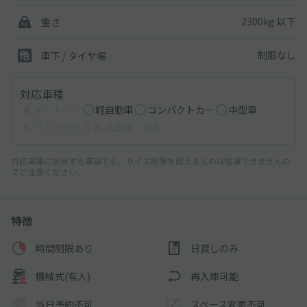
2300kg 以下
重さ
制限なし
車下 / タイヤ幅
対応車種
オートバイ
軽自動車
コンパクトカー
中型車
ワンボックス
大型車・SUV
対応車種に該当する車両でも、サイズ制限を超えるものは駐車できませんの
でご注意ください。
特徴
時間制限あり
日貸しのみ
機械式(有人)
再入庫可能
当日予約不可
スペース変更不可