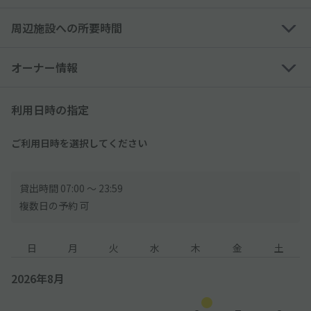
※高さのサイズ制限により、トールワゴン・一部の軽自動車は利
周辺施設への所要時間
用できません
※外国車・スポーツカーなどのタイヤ幅が広い車は利用できない
可能性あり
オーナー情報
【ご利用時間について】
利用日時の指定
●当駐車場には利用時間制限がございます。必ず時間制限をご確
認の上、利用時間内での入出庫をお願いいたします。
※利用時間外でのご利用は出来ません。
ご利用日時を選択してください
※万が一利用時間を超えて駐車をしてしまった場合、現地にて別
途、時間外利用料金を徴収いたします。
貸出時間 07:00 〜 23:59
●≪4:00～7:00≫は出庫できませんが連日ご予約いただければ宿
複数日の予約 可
泊は可能です。
日
月
火
水
木
金
土
【入庫方法について】
●到着後、現地スタッフへアキッパで予約している旨を伝え、予
2026年8月
約完了メール または 予約確認ページをご提示ください。申請な
き場合、現地にて別途お支払が発生します。