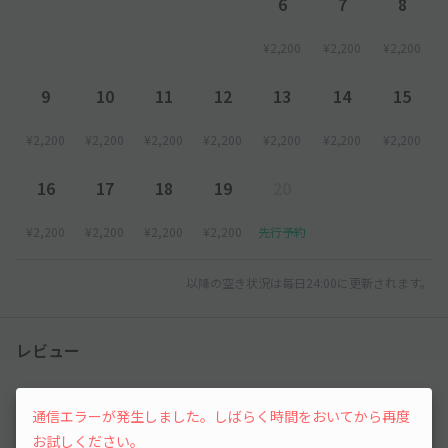
6
7
8
●必ずご利用前に、車両ナンバーの登録をお願いします。
車両ナンバーを登録されていない場合、駐車場のご利用ができな
¥2,200
¥2,200
¥2,200
い場合がございますので、十分ご注意ください。
9
10
11
12
13
14
15
●ご利用時間中の入出庫は可能ですが、出庫時には予めまた駐車
場へ戻る旨を係員にお伝え頂きますようお願いいたします。
¥2,200
¥2,200
¥2,200
¥2,200
¥2,200
¥2,200
¥2,200
16
17
18
19
20
¥2,200
¥2,200
¥2,200
¥2,200
先行予約
以降の空き状況は毎日24:00に更新されます。
レビュー
5
（5件）
通信エラーが発生しました。しばらく時間をおいてから再度
お試しください。