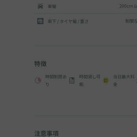
200cm 
車幅
制限
車下 / タイヤ幅 / 重さ
特徴
時間制限あ
時間貸し可
当日最大料
り
能
金
注意事項