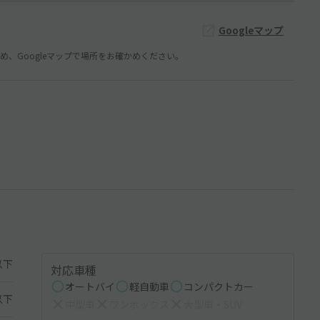
Googleマップ
、Googleマップで場所をお確かめください。
以下
対応車種
オートバイ
軽自動車
コンパクトカー
以下
中型車
ワンボックス
大型車・SUV