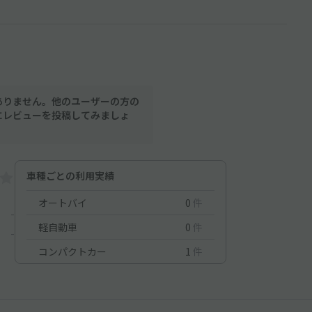
ありません。他のユーザーの方の
にレビューを投稿してみましょ
車種ごとの利用実績
オートバイ
0
件
-
軽自動車
0
件
-
コンパクトカー
1
件