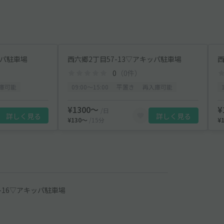
ッパ駐車場
西六郷2丁目57-13▽アキッパ駐車場
西
0
（0件）
庫可能
09:00〜15:00
平置き
再入庫可能
¥1300〜
¥
/日
詳しく見る
詳しく見る
¥130〜
/15分
¥
-16▽アキッパ駐車場