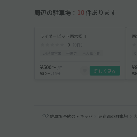
周辺の駐車場：
10
件あります
ライダーピット西六郷Ⅱ
西
0
（0件）
24時間営業
平置き
再入庫可能
0
¥500〜
¥
/日
詳しく見る
¥50〜
/15分
¥
駐車場予約のアキッパ
東京都の駐車場