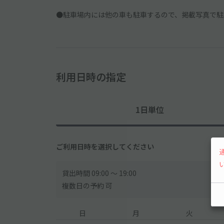
●駐車場内には他の車も駐車するので、掲載写真で駐
利用日時の指定
1日単位
ご利用日時を選択してください
貸出時間 09:00 〜 19:00
複数日の予約 可
日
月
火