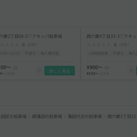
六郷2丁目58-5▽アキッパ駐車場
西六郷4丁目33-3▽アキ
0
（0件）
0
（0件）
9:00〜16:00
平置き
再入庫可能
24時間営業
平置き
再入
800〜
¥900〜
/日
/日
詳しく見る
80〜
/15分
¥150〜
/15分
大田区の駐車場
西蒲田の駐車場
蒲田付近の駐車場
西六郷3丁目15