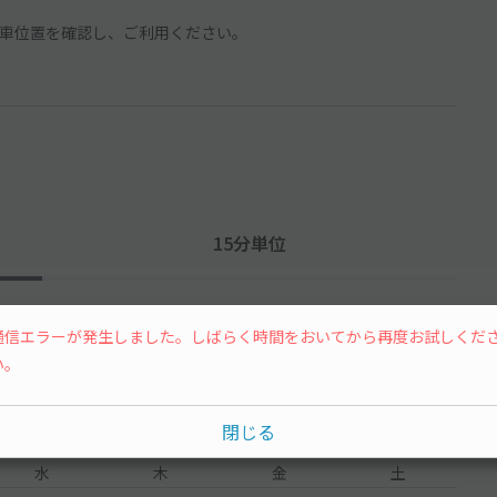
車位置を確認し、ご利用ください。
15分単位
通信エラーが発生しました。しばらく時間をおいてから再度お試しくだ
い。
閉じる
水
木
金
土