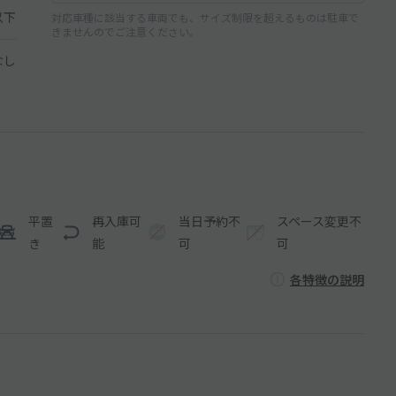
以下
対応車種に該当する車両でも、サイズ制限を超えるものは駐車で
きませんのでご注意ください。
なし
平置
再入庫可
当日予約不
スペース変更不
き
能
可
可
各特徴の説明