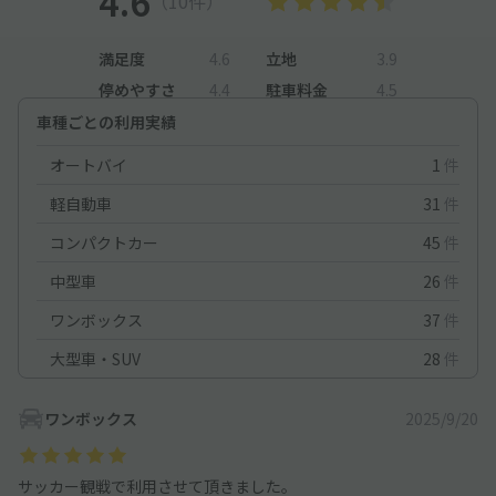
4.6
（10件）
満足度
4.6
立地
3.9
停めやすさ
4.4
駐車料金
4.5
車種ごとの利用実績
オートバイ
1
件
軽自動車
31
件
コンパクトカー
45
件
中型車
26
件
ワンボックス
37
件
大型車・SUV
28
件
ワンボックス
2025/9/20
サッカー観戦で利用させて頂きました。