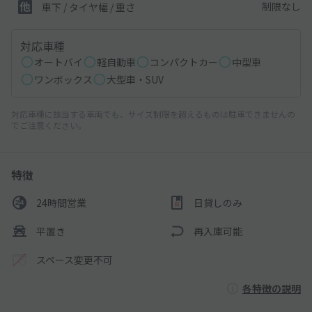
制限なし
車下 / タイヤ幅 / 重さ
対応車種
オートバイ
軽自動車
コンパクトカー
中型車
ワンボックス
大型車・SUV
対応車種に該当する車両でも、サイズ制限を超えるものは駐車できませんの
でご注意ください。
特徴
24時間営業
日貸しのみ
平置き
再入庫可能
スペース変更不可
各特徴の説明