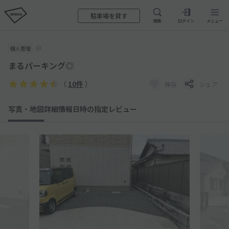
駐車場を貸す
検索
ログイン
メニュー
個人管理
まるパーキング◎
（
10件
）
保存
シェア
写真・地図
詳細情報
日時の指定
レビュー