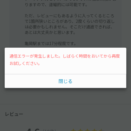
りますので、道幅的には可能です。
ただ、レビューにもあるように入ってくるところ
で1箇所狭いところがあり、2度くらいの切り返し
は必要かもしれません。そこだけ通過できれば、
あとは大丈夫かと思います。
亀岡駅までは17分程度です。
ご検討よろしくお願いします。
通信エラーが発生しました。しばらく時間をおいてから再度
お試しください。
閉じる
もっと見る
レビュー