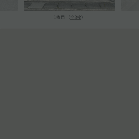
1
枚目 （
全
3
枚
）