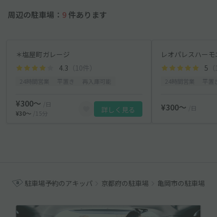
周辺の駐車場：
9
件あります
＊塩屋町ガレージ
4.3
（10件）
5
（
24時間営業
平置き
再入庫可能
24時間営業
平置
¥300〜
/日
¥300〜
/日
詳しく見る
¥30〜
/15分
駐車場予約のアキッパ
京都府の駐車場
亀岡市の駐車場